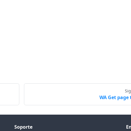
Si
WA Get page t
Soporte
E