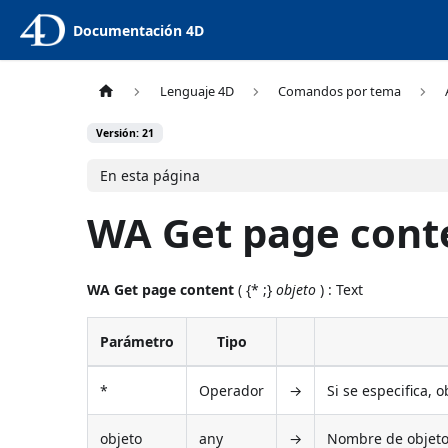
Documentación 4D
Lenguaje 4D
Comandos por tema
Versión: 21
En esta página
WA Get page cont
WA Get page content
( {* ;}
objeto
) : Text
Parámetro
Tipo
*
Operador
→
Si se especifica, 
objeto
any
→
Nombre de objeto (