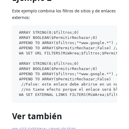
Este ejemplo combina los filtros de sitios y de enlaces
externos:
 ARRAY STRING(0;$filtros;0)
 ARRAY BOOLEAN($PermitirRechazar;0)
 APPEND TO ARRAY($filtros;"*www.google.*") //Sel
 APPEND TO ARRAY($PermitirRechazar;False) //Enla
 WA SET URL FILTERS(MiWArea;$filtros;$PermitirRe
 ARRAY STRING(0;$filtros;0)
 ARRAY BOOLEAN($PermitirRechazar;0)
 APPEND TO ARRAY($filtros;"*www.google.*") //Sel
 APPEND TO ARRAY($PermitirRechazar;False)
  //False: este enlace debe abrirse en un navega
  //no tiene efecto porque el enlace será bloque
 WA SET EXTERNAL LINKS FILTERS(MiWArea;$filtros;
Ver también