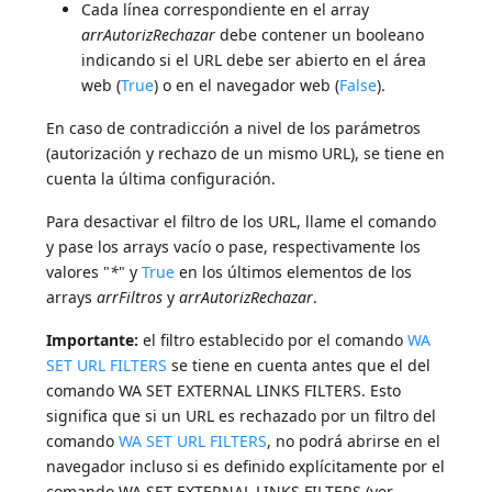
Cada línea correspondiente en el array
arrAutorizRechazar
debe contener un booleano
indicando si el URL debe ser abierto en el área
web (
True
) o en el navegador web (
False
).
En caso de contradicción a nivel de los parámetros
(autorización y rechazo de un mismo URL), se tiene en
cuenta la última configuración.
Para desactivar el filtro de los URL, llame el comando
y pase los arrays vacío o pase, respectivamente los
valores "
*
" y
True
en los últimos elementos de los
arrays
arrFiltros
y
arrAutorizRechazar
.
Importante:
el filtro establecido por el comando
WA
SET URL FILTERS
se tiene en cuenta antes que el del
comando WA SET EXTERNAL LINKS FILTERS. Esto
significa que si un URL es rechazado por un filtro del
comando
WA SET URL FILTERS
, no podrá abrirse en el
navegador incluso si es definido explícitamente por el
comando WA SET EXTERNAL LINKS FILTERS (ver