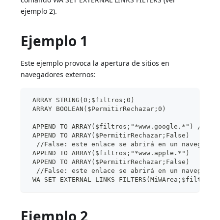
ejemplo 2).
Ejemplo 1
Este ejemplo provoca la apertura de sitios en
navegadores externos:
 ARRAY STRING(0;$filtros;0)
 ARRAY BOOLEAN($PermitirRechazar;0)
 APPEND TO ARRAY($filtros;"*www.google.*") //Sel
 APPEND TO ARRAY($PermitirRechazar;False)
  //False: este enlace se abrirá en un navegador
 APPEND TO ARRAY($filtros;"*www.apple.*")
 APPEND TO ARRAY($PermitirRechazar;False)
  //False: este enlace se abrirá en un navegador
 WA SET EXTERNAL LINKS FILTERS(MiWArea;$filtros;
Ejemplo 2