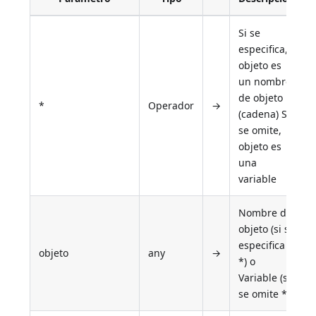
Si se
especifica,
objeto es
un nombre
de objeto
*
Operador
→
(cadena) Si
se omite,
objeto es
una
variable
Nombre de
objeto (si se
especifica
objeto
any
→
*) o
Variable (si
se omite *)