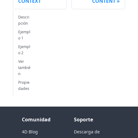
CONTEXT
CONTENT
Descri
pción
Ejempl
o 1
Ejempl
o 2
Ver
tambié
n
Propie
dades
Comunidad
Soporte
4D Blog
Descarga de