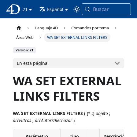
Buscar
Documentación 4D
21
Español
Lenguaje 4D
Comandos por tema
Área Web
WA SET EXTERNAL LINKS FILTERS
Versión: 21
En esta página
WA SET EXTERNAL
LINKS FILTERS
WA SET EXTERNAL LINKS FILTERS
( {* ;}
objeto
;
arrFiltros
;
arrAutorizRechazar
)
Parámetro
Tipo
Descripción