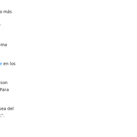
 o más
r
tima
e
en los
son
 Para
sea del
:".