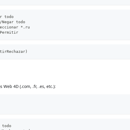
r todo
/Negar todo
eccionar *.ru
Permitir
tirRechazar)
Web 4D (.com, .fr, .es, etc.):
 todo