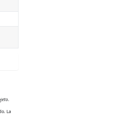
jeto
.
do. La