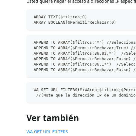
Usted quiere negar el acceso a direcciones IP específi
 ARRAY TEXT($filtros;0)
 ARRAY BOOLEAN($PermitirRechazar;0)
 APPEND TO ARRAY($filtros;"*") //Selecciona
 APPEND TO ARRAY($PermitirRechazar;True) //
 APPEND TO ARRAY($filtros;86.83.*")  //Sele
 APPEND TO ARRAY($PermitirRechazar;False) /
 APPEND TO ARRAY($filtros;86.1*")  //Selecc
 APPEND TO ARRAY($PermitirRechazar;False) /
 WA SET URL FILTERS(MiWArea;$filtros;$Permi
  //(Note que la dirección IP de un dominio
Ver también
WA GET URL FILTERS