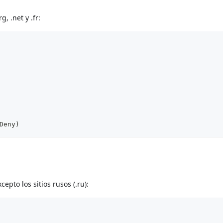
, .net y .fr:
Deny)
epto los sitios rusos (.ru):