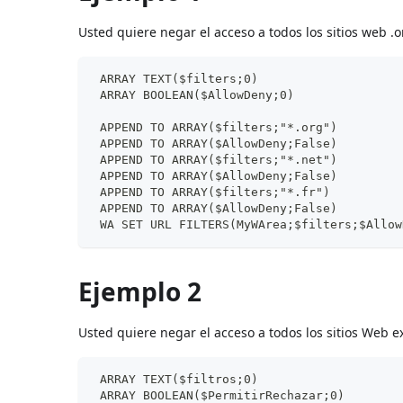
Usted quiere negar el acceso a todos los sitios web .org
 ARRAY TEXT($filters;0)
 ARRAY BOOLEAN($AllowDeny;0)
 APPEND TO ARRAY($filters;"*.org")
 APPEND TO ARRAY($AllowDeny;False)
 APPEND TO ARRAY($filters;"*.net")
 APPEND TO ARRAY($AllowDeny;False)
 APPEND TO ARRAY($filters;"*.fr")
 APPEND TO ARRAY($AllowDeny;False)
 WA SET URL FILTERS(MyWArea;$filters;$Allow
Ejemplo 2
Usted quiere negar el acceso a todos los sitios Web exc
 ARRAY TEXT($filtros;0)
 ARRAY BOOLEAN($PermitirRechazar;0)