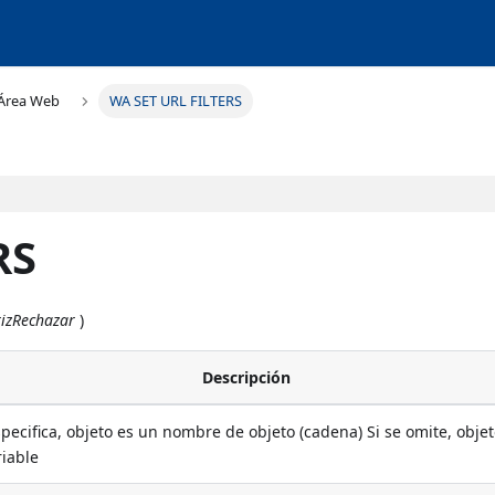
Área Web
WA SET URL FILTERS
RS
rizRechazar
)
Descripción
specifica, objeto es un nombre de objeto (cadena) Si se omite, objet
riable