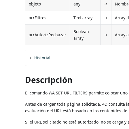
objeto
any
→
Nombre 
arrFiltros
Text array
→
Array d
Boolean
arrAutorizRechazar
→
Array a
array
Historial
Descripción
El comando WA SET URL FILTERS permite colocar uno 
Antes de cargar toda página solicitada, 4D consulta la l
evaluación del URL está basada en los contenidos de 
Si el URL solicitado no está autorizado, no se carga y