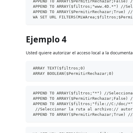
 APPEND TO ARRAY($PermitirRechazar;False) /
 APPEND TO ARRAY($filtros;"www.4D.*") //Sel
 APPEND TO ARRAY($PermitirRechazar;True) //
 WA SET URL FILTERS(MiWArea;$filtros;$Permi
Ejemplo 4
Usted quiere autorizar el acceso local a la documenta
 ARRAY TEXT($filtros;0)
 ARRAY BOOLEAN($PermitirRechazar;0)
 APPEND TO ARRAY($filtros;"*") //Selecciona
 APPEND TO ARRAY($PermitirRechazar;False) /
 APPEND TO ARRAY($filtros;"file://C:/doc/*"
  //Seleccionar la ruta al archivo:// autor
 APPEND TO ARRAY($PermitirRechazar;True) //