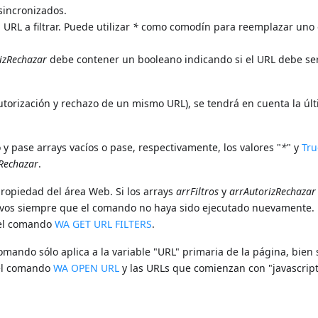
sincronizados.
RL a filtrar. Puede utilizar
*
como comodín para reemplazar uno
izRechazar
debe contener un booleano indicando si el URL debe se
autorización y rechazo de un mismo URL), se tendrá en cuenta la úl
o y pase arrays vacíos o pase, respectivamente, los valores "
*
" y
Tru
Rechazar
.
propiedad del área Web. Si los arrays
arrFiltros
y
arrAutorizRechazar
ctivos siempre que el comando no haya sido ejecutado nuevamente.
r el comando
WA GET URL FILTERS
.
comando sólo aplica a la variable "URL" primaria de la página, bien 
 el comando
WA OPEN URL
y las URLs que comienzan con "javascript