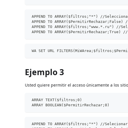
 APPEND TO ARRAY($filtros;"*") //Selecciona
 APPEND TO ARRAY($PermitirRechazar;False) /
 APPEND TO ARRAY($filtros;"www.*.ru") //Sel
 APPEND TO ARRAY($PermitirRechazar;True) //
 WA SET URL FILTERS(MiWArea;$filtros;$Permi
Ejemplo 3
Usted quiere permitir el acceso únicamente a los sitios 
 ARRAY TEXT($filtros;0)
 ARRAY BOOLEAN($PermitirRechazar;0)
 APPEND TO ARRAY($filtros;"*") //Selecionar