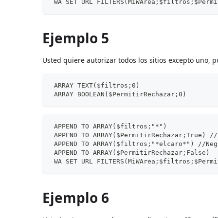
 WA SET URL FILTERS(MiWArea;$filtros;$Permi
Ejemplo 5
Usted quiere autorizar todos los sitios excepto uno, po
 ARRAY TEXT($filtros;0)
 ARRAY BOOLEAN($PermitirRechazar;0)
 APPEND TO ARRAY($filtros;"*")
 APPEND TO ARRAY($PermitirRechazar;True) //
 APPEND TO ARRAY($filtros;"*elcaro*") //Neg
 APPEND TO ARRAY($PermitirRechazar;False)
 WA SET URL FILTERS(MiWArea;$filtros;$Permi
Ejemplo 6