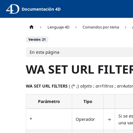
Documentación 4D
Lenguaje 4D
Comandos por tema
Versión: 21
En esta página
WA SET URL FILTE
WA SET URL FILTERS
( {* ;}
objeto
;
arrFiltros
;
arrAuto
Parámetro
Tipo
Si se e
*
Operador
→
una va