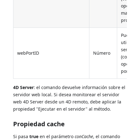
opción 
max conc
processe
Puerto T
utilizado
servidor
webPortID
Número
(corresp
opción 
port ID)
4D Server
: el comando devuelve información sobre el
servidor web local. Si desea monitorear el servidor
web 4D Server desde un 4D remoto, debe aplicar la
propiedad "Ejecutar en el servidor" al método.
Propiedad cache
Si pasa
true
en el parámetro
conCache
, el comando