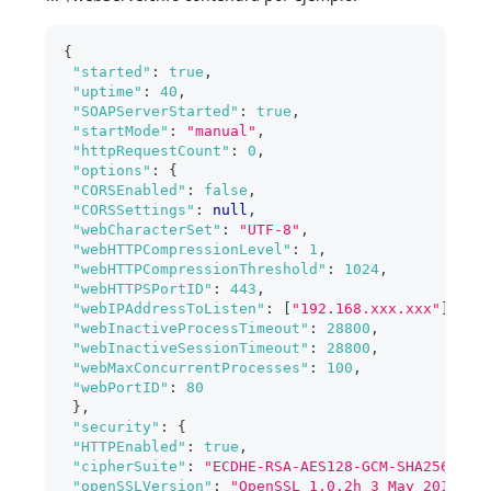
{
"started"
:
true
,
"uptime"
:
40
,
"SOAPServerStarted"
:
true
,
"startMode"
:
"manual"
,
"httpRequestCount"
:
0
,
"options"
:
{
"CORSEnabled"
:
false
,
"CORSSettings"
:
null
,
"webCharacterSet"
:
"UTF-8"
,
"webHTTPCompressionLevel"
:
1
,
"webHTTPCompressionThreshold"
:
1024
,
"webHTTPSPortID"
:
443
,
"webIPAddressToListen"
:
[
"192.168.xxx.xxx"
]
,
"webInactiveProcessTimeout"
:
28800
,
"webInactiveSessionTimeout"
:
28800
,
"webMaxConcurrentProcesses"
:
100
,
"webPortID"
:
80
}
,
"security"
:
{
"HTTPEnabled"
:
true
,
"cipherSuite"
:
"ECDHE-RSA-AES128-GCM-SHA256:...
"openSSLVersion"
:
"OpenSSL 1.0.2h 3 May 2016"
,