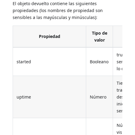
El objeto devuelto contiene las siguientes
propiedades (los nombres de propiedad son
sensibles a las mayúsculas y minúsculas):
Tipo de
Propiedad
Descr
valor
true si se
started
Booleano
servidor 
lo contra
Tiempo
transcur
uptime
Número
desde el
inicio de
servidor 
Número 
visitas H