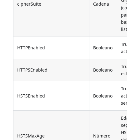
seguro
cipherSuite
Cadena
(corresp
parámetr
base SSL
list)
True si 
HTTPEnabled
Booleano
activado
True si 
HTTPSEnabled
Booleano
está act
True si 
HSTSEnabled
Booleano
activado 
servidor
Edad má
segundos
HSTS. El 
HSTSMaxAge
Número
defecto 