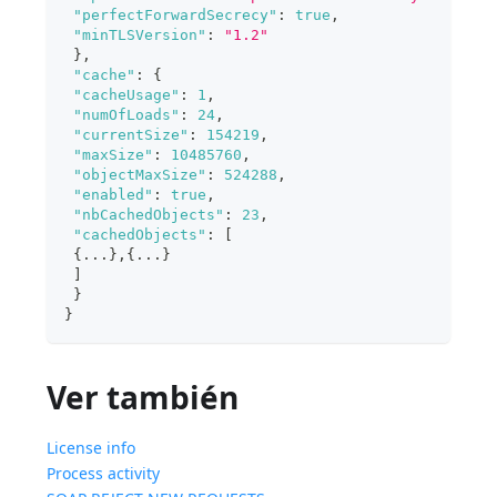
"perfectForwardSecrecy"
:
true
,
"minTLSVersion"
:
"1.2"
}
,
"cache"
:
{
"cacheUsage"
:
1
,
"numOfLoads"
:
24
,
"currentSize"
:
154219
,
"maxSize"
:
10485760
,
"objectMaxSize"
:
524288
,
"enabled"
:
true
,
"nbCachedObjects"
:
23
,
"cachedObjects"
:
[
{
...
}
,
{
...
}
]
}
}
Ver también
License info
Process activity