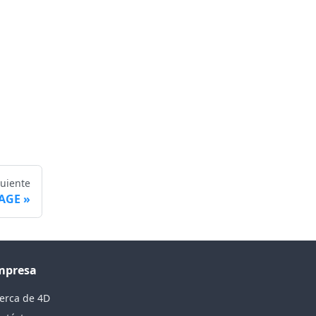
guiente
PAGE
mpresa
erca de 4D