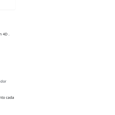
n 4D .
idor
unto cada