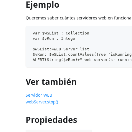
Ejemplo
Queremos saber cuántos servidores web en funciona
 var $wSList : Collection
 var $vRun : Integer
 $wSList:=WEB Server list
 $vRun:=$wSList.countValues(True;"isRunning
 ALERT(String($vRun)+" web server(s) runnin
Ver también
Servidor WEB
webServer.stop()
Propiedades