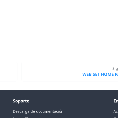
Si
WEB SET HOME 
Soporte
E
Descarga de documentación
Ac