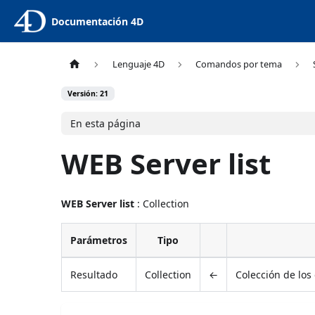
Documentación 4D
Lenguaje 4D
Comandos por tema
Versión: 21
En esta página
WEB Server list
WEB Server list
: Collection
Parámetros
Tipo
Resultado
Collection
←
Colección de los