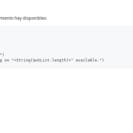
miento hay disponibles:
")
g on "+String($wSList.length)+" available.")