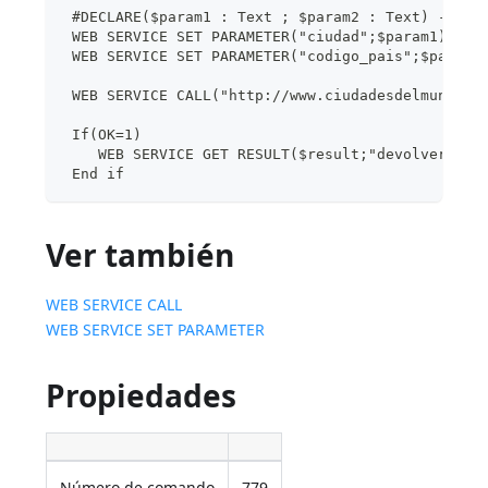
 #DECLARE($param1 : Text ; $param2 : Text) -> $r
 WEB SERVICE SET PARAMETER("ciudad";$param1)
 WEB SERVICE SET PARAMETER("codigo_pais";$param2
 WEB SERVICE CALL("http://www.ciudadesdelmundo.c
 If(OK=1)
    WEB SERVICE GET RESULT($result;"devolver";*)
 End if
Ver también
WEB SERVICE CALL
WEB SERVICE SET PARAMETER
Propiedades
Número de comando
779