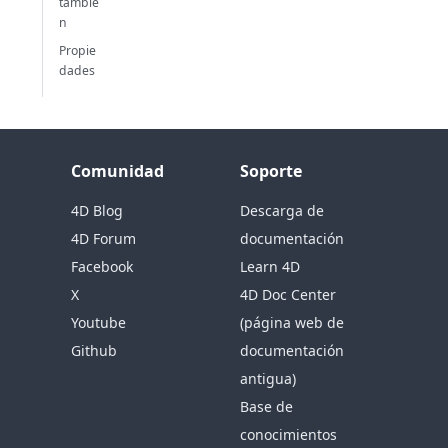
tambié
n
Propie
dades
Comunidad
Soporte
4D Blog
Descarga de
4D Forum
documentación
Facebook
Learn 4D
X
4D Doc Center
Youtube
(página web de
Github
documentación
antigua)
Base de
conocimientos