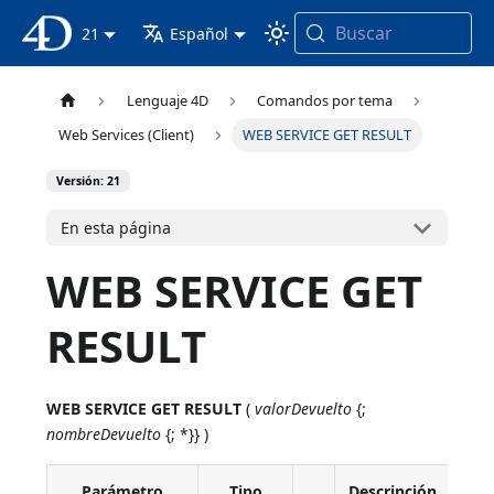
Buscar
Documentación 4D
21
Español
Lenguaje 4D
Comandos por tema
Web Services (Client)
WEB SERVICE GET RESULT
Versión: 21
En esta página
WEB SERVICE GET
RESULT
WEB SERVICE GET RESULT
(
valorDevuelto
{;
nombreDevuelto
{; *}} )
Parámetro
Tipo
Descripción