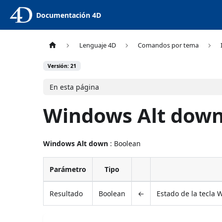
Documentación 4D
Lenguaje 4D
Comandos por tema
Versión: 21
En esta página
Windows Alt dow
Windows Alt down
: Boolean
Parámetro
Tipo
Resultado
Boolean
←
Estado de la tecla 