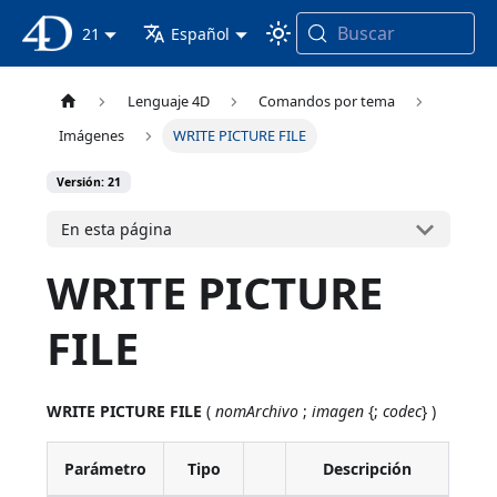
Buscar
Documentación 4D
21
Español
Lenguaje 4D
Comandos por tema
Imágenes
WRITE PICTURE FILE
Versión: 21
En esta página
WRITE PICTURE
FILE
WRITE PICTURE FILE
(
nomArchivo
;
imagen
{;
codec
} )
Parámetro
Tipo
Descripción