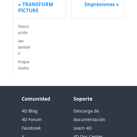
TRANSFORM
Impresiones
PICTURE
Descri
pción
Ver
tambié
n
Propie
dades
Comunidad
Soporte
4D Blog
Descarga de
4D Forum
documentación
Facebook
Learn 4D
X
4D Doc Center