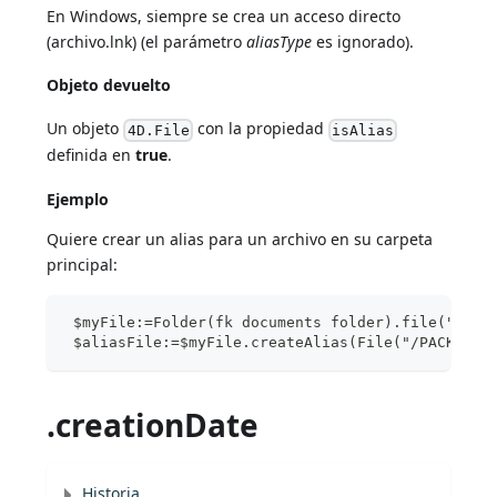
En Windows, siempre se crea un acceso directo
(archivo.lnk) (el parámetro
aliasType
es ignorado).
Objeto devuelto
Un objeto
con la propiedad
4D.File
isAlias
definida en
true
.
Ejemplo
Quiere crear un alias para un archivo en su carpeta
principal:
 $myFile:=Folder(fk documents folder).file("Arch
 $aliasFile:=$myFile.createAlias(File("/PACKAGE"
.creationDate
Historia