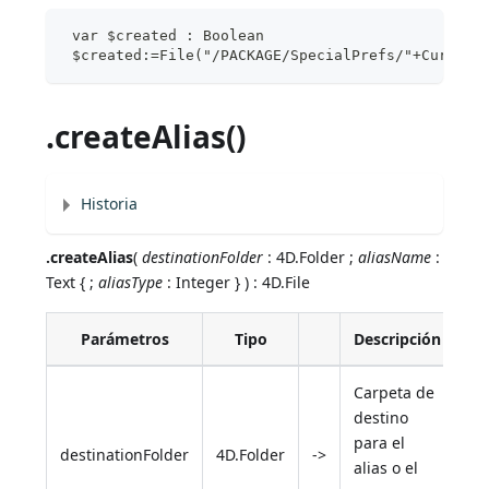
 var $created : Boolean
 $created:=File("/PACKAGE/SpecialPrefs/"+Current
.createAlias()
Historia
.createAlias
(
destinationFolder
: 4D.Folder ;
aliasName
:
Text { ;
aliasType
: Integer } ) : 4D.File
Parámetros
Tipo
Descripción
Carpeta de
destino
para el
destinationFolder
4D.Folder
->
alias o el