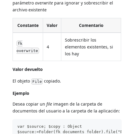
parámetro
overwrite
para ignorar y sobrescribir el
archivo existente
Constante
Valor
Comentario
Sobrescribir los
fk
4
elementos existentes, si
overwrite
los hay
Valor devuelto
El objeto
copiado.
File
Ejemplo
Desea copiar un
file
imagen de la carpeta de
documentos del usuario a la carpeta de la aplicación:
var $source; $copy : Object
$source:=Folder(fk documents folder).file("Pictu