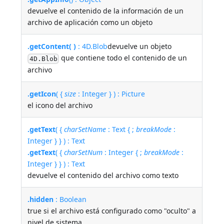
devuelve el contenido de la información de un
archivo de aplicación como un objeto
.getContent( )
: 4D.Blob
devuelve un objeto
que contiene todo el contenido de un
4D.Blob
archivo
.getIcon
( {
size
: Integer } ) : Picture
el icono del archivo
.getText
( {
charSetName
: Text { ;
breakMode
:
Integer } } ) : Text
.getText
( {
charSetNum
: Integer { ;
breakMode
:
Integer } } ) : Text
devuelve el contenido del archivo como texto
.hidden
: Boolean
true si el archivo está configurado como "oculto" a
nivel de sistema