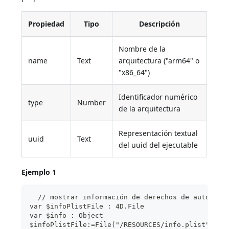
Propiedad
Tipo
Descripción
Nombre de la
name
Text
arquitectura ("arm64" o
"x86_64")
Identificador numérico
type
Number
de la arquitectura
Representación textual
uuid
Text
del uuid del ejecutable
Ejemplo 1
  // mostrar información de derechos de autor de
var $infoPlistFile : 4D.File
var $info : Object
$infoPlistFile:=File("/RESOURCES/info.plist")