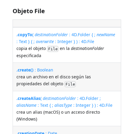
Objeto File
.copyTo
(
destinationFolder
: 4D.Folder { ;
newName
: Text } { ;
overwrite
: Integer } ) : 4D.File
copia el objeto
en la
destinationFolder
File
especificada
.create()
: Boolean
crea un archivo en el disco según las
propiedades del objeto
File
.createAlias
(
destinationFolder
: 4D.Folder ;
aliasName
: Text { ;
aliasType
: Integer } ) : 4D.File
crea un alias (macOS) o un acceso directo
(Windows)
.creationDate
: Date