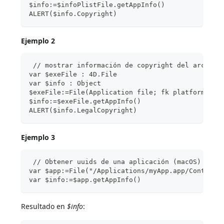
$info:=$infoPlistFile.getAppInfo()
ALERT($info.Copyright)
Ejemplo 2
 // mostrar información de copyright del archivo
var $exeFile : 4D.File
var $info : Object
$exeFile:=File(Application file; fk platform pat
$info:=$exeFile.getAppInfo()
ALERT($info.LegalCopyright)
Ejemplo 3
 // Obtener uuids de una aplicación (macOS)
var $app:=File("/Applications/myApp.app/Contents
var $info:=$app.getAppInfo()
Resultado en
$info
: