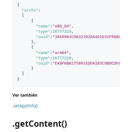
{
"archs"
:
[
{
"name"
:
"x86_64"
,
"type"
:
16777223
,
"uuid"
:
"3840983CDA32392DA4D1D32F08AB3212
}
,
{
"name"
:
"arm64"
,
"type"
:
16777228
,
"uuid"
:
"E49F6BA275B931DDA183C0B0CDF0ADAF
}
]
}
Ver también
.setAppInfo()
.getContent()