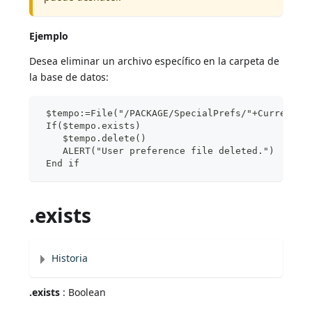
Ejemplo
Desea eliminar un archivo específico en la carpeta de
la base de datos:
 $tempo:=File("/PACKAGE/SpecialPrefs/"+Current u
 If($tempo.exists)
    $tempo.delete()
    ALERT("User preference file deleted.")
 End if
.exists
Historia
.exists
: Boolean