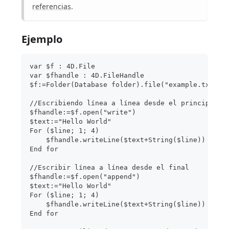
referencias
.
Ejemplo
var $f : 4D.File
var $fhandle : 4D.FileHandle
$f:=Folder(Database folder).file("example.txt")
//Escribiendo línea a línea desde el principio
$fhandle:=$f.open("write")
$text:="Hello World"
For ($line; 1; 4)
    $fhandle.writeLine($text+String($line))
End for
//Escribir línea a línea desde el final
$fhandle:=$f.open("append")
$text:="Hello World"
For ($line; 1; 4)
    $fhandle.writeLine($text+String($line))
End for