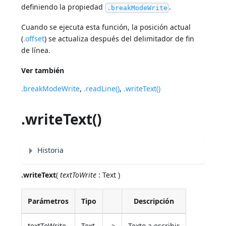
definiendo la propiedad
.
.breakModeWrite
Cuando se ejecuta esta función, la posición actual
(
.offset
) se actualiza después del delimitador de fin
de línea.
Ver también
.breakModeWrite
,
.readLine()
,
.writeText()
.writeText()
Historia
.writeText
(
textToWrite
: Text )
Parámetros
Tipo
Descripción
textToWrite
Text
->
Texto a escribir