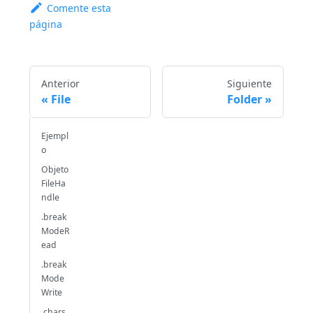
Comente esta
página
Anterior
Siguiente
File
Folder
Ejempl
o
Objeto
FileHa
ndle
.break
ModeR
ead
.break
Mode
Write
.chars