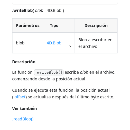
.writeBlob
(
blob
: 4D.Blob )
Parámetros
Tipo
Descripción
-
Blob a escribir en
blob
4D.Blob
>
el archivo
Descripción
La función
escribe
blob
en el archivo,
.writeBlob()
comenzando desde la posición actual .
Cuando se ejecuta esta función, la posición actual
(
.offset
) se actualiza después del último byte escrito.
Ver también
.readBlob()