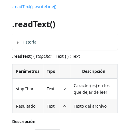
.readText()
,
.writeLine()
.readText()
Historia
.readText
( {
stopChar
: Text } ) : Text
Parámetros
Tipo
Descripción
Caracter(es) en los
stopChar
Text
->
que dejar de leer
Resultado
Text
<-
Texto del archivo
Descripción