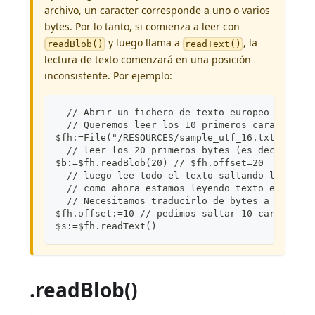
archivo, un caracter corresponde a uno o varios
bytes. Por lo tanto, si comienza a leer con
y luego llama a
, la
readBlob()
readText()
lectura de texto comenzará en una posición
inconsistente. Por ejemplo:
  // Abrir un fichero de texto europeo con cod
  // Queremos leer los 10 primeros caracteres 
$fh:=File("/RESOURCES/sample_utf_16.txt").open
  // leer los 20 primeros bytes (es decir, 10 
$b:=$fh.readBlob(20) // $fh.offset=20
  // luego lee todo el texto saltando los 10 p
  // como ahora estamos leyendo texto en lugar
  // Necesitamos traducirlo de bytes a caracte
$fh.offset:=10 // pedimos saltar 10 caracteres
$s:=$fh.readText()
.readBlob()