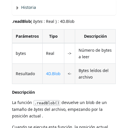
Historia
.readBlob
(
bytes
: Real ) : 4D.Blob
Parámetros
Tipo
Descripción
Número de bytes
bytes
Real
->
a leer
Bytes leídos del
Resultado
4D.Blob
<-
archivo
Descripción
La función
devuelve un blob de un
.readBlob()
tamaño de
bytes
del archivo, empezando por la
posición actual .
Cuando se ejecuta esta función, la posición actual