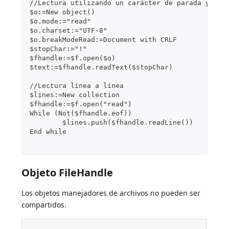
//Lectura utilizando un carácter de parada y un 
$o:=New object()
$o.mode:="read"
$o.charset:="UTF-8"
$o.breakModeRead:=Document with CRLF
$stopChar:="!"
$fhandle:=$f.open($o)
$text:=$fhandle.readText($stopChar)
//Lectura línea a línea
$lines:=New collection
$fhandle:=$f.open("read")
While (Not($fhandle.eof))
	$lines.push($fhandle.readLine())
End while
Objeto FileHandle
Los objetos manejadores de archivos no pueden ser
compartidos.