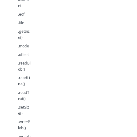
et
.eof
.file
.getSiz
e()
.mode
.offset
.readBl
ob()
.readLi
ne()
.readT
ext()
.setSiz
e()
.writeB
lob()
.writeLi