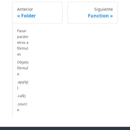
Anterior
Siguiente
Folder
Function
Pasar
parám
etros a
fórmul
as
Objeto
fórmul
a
.apply(
)
.call()
.sourc
e