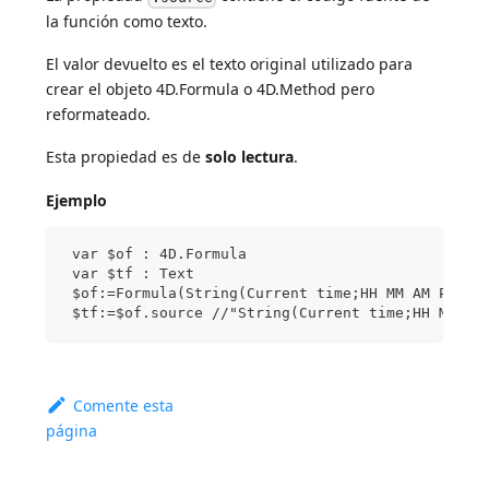
la función como texto.
El valor devuelto es el texto original utilizado para
crear el objeto 4D.Formula o 4D.Method pero
reformateado.
Esta propiedad es de
solo lectura
.
Ejemplo
 var $of : 4D.Formula
 var $tf : Text
 $of:=Formula(String(Current time;HH MM AM PM))
 $tf:=$of.source //"String(Current time;HH MM AM
Comente esta
página