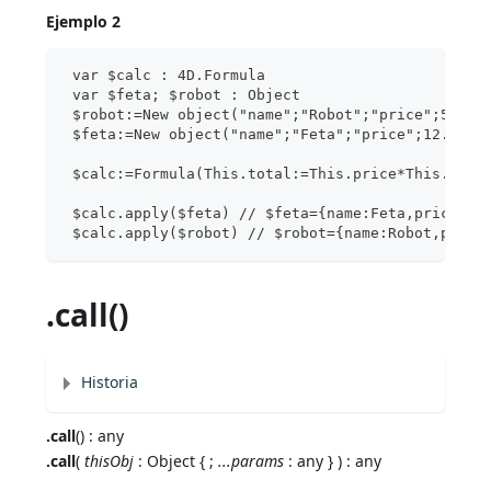
Ejemplo 2
 var $calc : 4D.Formula
 var $feta; $robot : Object
 $robot:=New object("name";"Robot";"price";543;"
 $feta:=New object("name";"Feta";"price";12.5;"q
 $calc:=Formula(This.total:=This.price*This.quan
 $calc.apply($feta) // $feta={name:Feta,price:12
 $calc.apply($robot) // $robot={name:Robot,price
.call()
Historia
.call
() : any
.call
(
thisObj
: Object { ;
...params
: any } ) : any