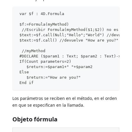
 var $f : 4D.Formula
 $f:=Formula(myMethod)
  //Escribir Formula(myMethod($1;$2)) no es nece
 $text:=$f.call(Null;"Hello";"World") //devuelve
 $text:=$f.call() //devuelve "How are you?"
  //myMethod
 #DECLARE ($param1 : Text; $param2 : Text)->$ret
 If(Count parameters=2)
    $return:=$param1+" "+$param2
 Else
    $return:="How are you?"
 End if
Los parámetros se reciben en el método, en el orden
en que se especifican en la llamada.
Objeto fórmula