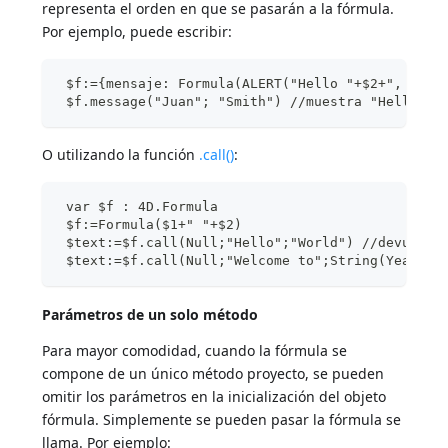
representa el orden en que se pasarán a la fórmula.
Por ejemplo, puede escribir:
 $f:={mensaje: Formula(ALERT("Hello "+$2+", "+$1
 $f.message("Juan"; "Smith") //muestra "Hello Sm
O utilizando la función
.call()
:
 var $f : 4D.Formula
 $f:=Formula($1+" "+$2)
 $text:=$f.call(Null;"Hello";"World") //devuelve
 $text:=$f.call(Null;"Welcome to";String(Year of
Parámetros de un solo método
Para mayor comodidad, cuando la fórmula se
compone de un único método proyecto, se pueden
omitir los parámetros en la inicialización del objeto
fórmula. Simplemente se pueden pasar la fórmula se
llama. Por ejemplo: