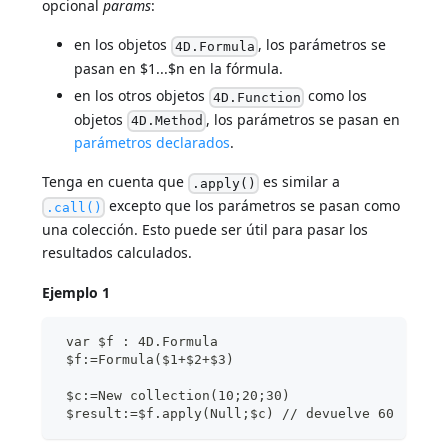
opcional
params
:
en los objetos
, los parámetros se
4D.Formula
pasan en $1...$n en la fórmula.
en los otros objetos
como los
4D.Function
objetos
, los parámetros se pasan en
4D.Method
parámetros declarados
.
Tenga en cuenta que
es similar a
.apply()
excepto que los parámetros se pasan como
.call()
una colección. Esto puede ser útil para pasar los
resultados calculados.
Ejemplo 1
 var $f : 4D.Formula
 $f:=Formula($1+$2+$3)
 $c:=New collection(10;20;30)
 $result:=$f.apply(Null;$c) // devuelve 60