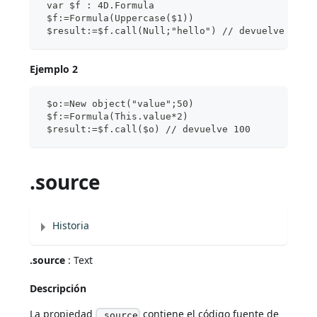
 var $f : 4D.Formula
 $f:=Formula(Uppercase($1))
 $result:=$f.call(Null;"hello") // devuelve "HEL
Ejemplo 2
 $o:=New object("value";50)
 $f:=Formula(This.value*2)
 $result:=$f.call($o) // devuelve 100
.source
Historia
.source
: Text
Descripción
La propiedad
contiene el código fuente de
.source