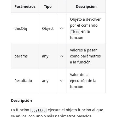
Parámetros
Tipo
Descripción
Objeto a devolver
por el comando
thisObj
Object
->
en la
This
función
Valores a pasar
params
any
->
como parámetros
a la función
Valor de la
Resultado
any
<-
ejecución de la
función
Descripción
La función
ejecuta el objeto función al que
.call()
se aplica, con uno o más parámetros pasados