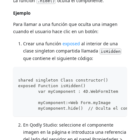
La función
oculta el componente.
.hide()
Ejemplo
Para llamar a una función que oculta una imagen
cuando el usuario hace clic en un botón:
Crear una función
exposed
al interior de una
clase singleton compartida llamada
isHidden
que contiene el siguiente código:
shared singleton Class constructor()
exposed Function isHidden()
	var myComponent : 4D.WebFormItem
	myComponent:=Web Form.myImage
	myComponent.hide()  // Oculta el compone
En Qodly Studio: seleccione el componente
imagen en la página e introduzca una referencia
del lado del servidor en el panel Propiedades >