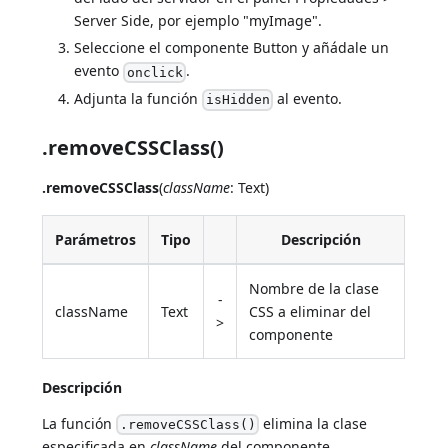
Server Side, por ejemplo "myImage".
Seleccione el componente Button y añádale un
evento
.
onclick
Adjunta la función
al evento.
isHidden
.removeCSSClass()
.removeCSSClass
(
className
: Text)
Parámetros
Tipo
Descripción
Nombre de la clase
-
className
Text
CSS a eliminar del
>
componente
Descripción
La función
elimina la clase
.removeCSSClass()
especificada en
className
del componente.