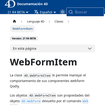
Documentación 4D
Buscar
21 R4 BETA
Español
Lenguaje 4D
Clases
WebFormItem
Versión: 21 R4 BETA
En esta página
WebFormItem
La clase
le permite manejar el
4D.WebFormItem
comportamiento de sus componentes webform
Qodly.
Los objetos
son propiedades del
4D.WebFormItem
objeto
devuelto por el comando
4D.WebForm
Web