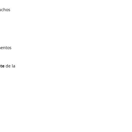
uchos
mentos
te
de la