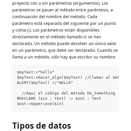
proyecto con o sin parámetros (argumentos). Los
parámetros se pasan al método entre paréntesis, a
continuación del nombre del método. Cada
parámetro está separado del siguiente por un punto
y coma (;). Los parámetros están disponibles
directamente en el método llamado si se han
declarado. Un método puede devolver un único valor
en un parámetro, que debe ser declarado. Cuando se
llama a un método, sólo hay que escribir su nombre:
$myText:="hello"
$myText:=Hacer_algo($myText) //Llamar al método 
ALERT($myText) //"HELLO"
  //Aquí el código del método Do_Something
#DECLARE ($in : Text) -> $out : Text
$out:=Uppercase($in)
Tipos de datos