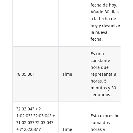
fecha de hoy.
Añade 30 días
a la fecha de
hoy y devuelve
la nueva
fecha.
Es una
constante
hora que
?8:05:30?
Time
representa 8
horas, 5
minutos y 30
segundos.
?2:03:04? + ?
1:02:03? ?2:03:04? +
Esta expresión
?1:02:03? ?2:03:04?
suma dos
+ ?1:02:03? ?
Time
horas y