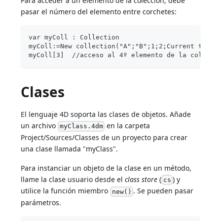
Para acceder a un elemento de la colección, debe
pasar el número del elemento entre corchetes:
var myColl : Collection
myColl:=New collection("A";"B";1;2;Current time)
myColl[3]  //acceso al 4º elemento de la colecci
Clases
El lenguaje 4D soporta las clases de objetos. Añade
un archivo
en la carpeta
myClass.4dm
Project/Sources/Classes de un proyecto para crear
una clase llamada "myClass".
Para instanciar un objeto de la clase en un método,
llame la clase usuario desde el
class store
(
) y
cs
utilice la función miembro
. Se pueden pasar
new()
parámetros.