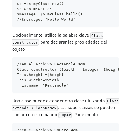
$o:=cs.myClass.new()
$o.who:="World"
$message:=$o.myClass.hello()  
//$message: "Hello World"
Opcionalmente, utilice la palabra clave
Class
para declarar las propiedades del
constructor
objeto.
//en el archivo Rectangle.4dm
Class constructor ($width : Integer; $height : I
This.height:=$height
This.width:=$width
This.name:="Rectangle"
Una clase puede extender otra clase utilizando
Class
. Las superclasses se pueden
extends <ClassName>
llamar con el comando
. Por ejemplo:
Super
//en el archivo Square.4dm