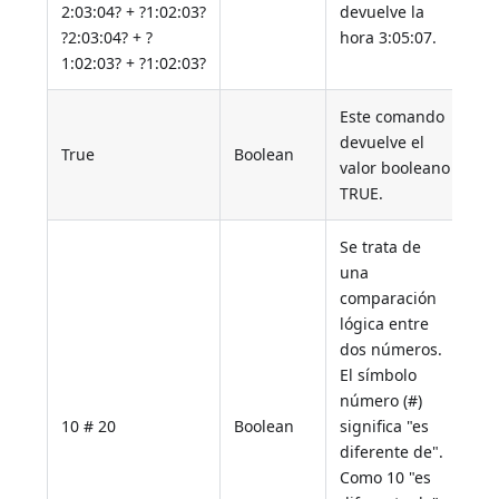
2:03:04? + ?1:02:03?
devuelve la
?2:03:04? + ?
hora 3:05:07.
1:02:03? + ?1:02:03?
Este comando
devuelve el
True
Boolean
valor booleano
TRUE.
Se trata de
una
comparación
lógica entre
dos números.
El símbolo
número (#)
10 # 20
Boolean
significa "es
diferente de".
Como 10 "es