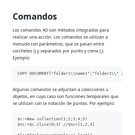
Comandos
Los comandos 4D son métodos integrados para
realizar una acción. Los comandos se utilizan a
menudo con parámetros, que se pasan entre
corchetes () y separados por punto y coma (;).
Ejemplo:
COPY DOCUMENT("folder1\\name1";"folder2\\" ; "ne
Algunos comandos se adjuntan a colecciones u
objetos, en cuyo caso son funciones temporales que
se utilizan con la notación de puntos. Por ejemplo:
$c:=New collection(1;2;3;4;5)
$nc:=$c.slice(0;3) //$nc=[1,2,3]  