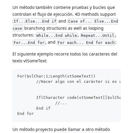
Un método también contiene pruebas y bucles que
controlan el flujo de ejecución. 4D methods support
and
If...Else...End if
Case of... Else...End
branching structures as well as looping
case
structures:
,
,
While...End while
Repeat...Until
, and
:
For...End for
For each... End for each
El siguiente ejemplo recorre todos los caracteres del
texto vtSomeText:
For($vlChar;1;Length(vtSomeText))
	//Hacer algo con el carácter si es un TA
	If(Character code(vtSomeText[[$vlChar]])
		//...
	End if
End for
Un método proyecto puede llamar a otro método