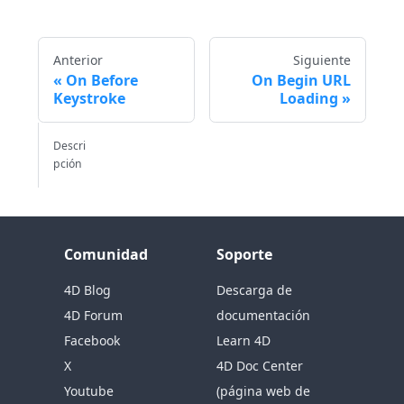
Anterior
Siguiente
On Before
On Begin URL
Keystroke
Loading
Descri
pción
Comunidad
Soporte
4D Blog
Descarga de
4D Forum
documentación
Facebook
Learn 4D
X
4D Doc Center
Youtube
(página web de