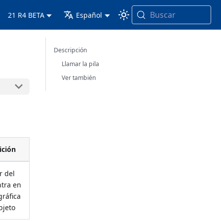
Buscar
21 R4 BETA
Español
Descripción
Llamar la pila
Ver también
ición
r del
ntra en
gráfica
bjeto