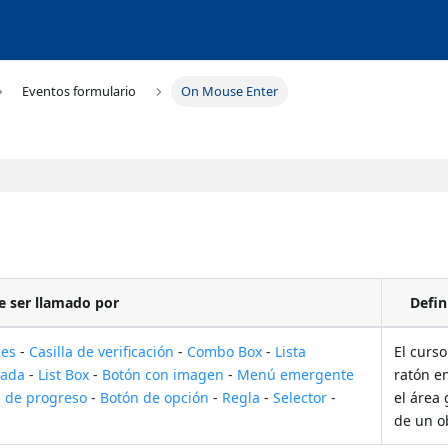
Eventos formulario
On Mouse Enter
 ser llamado por
Defin
nes
-
Casilla de verificación
-
Combo Box
-
Lista
El curso
rada
-
List Box
-
Botón con imagen
-
Menú emergente
ratón e
s de progreso
-
Botón de opción
-
Regla
-
Selector
-
el área 
de un o