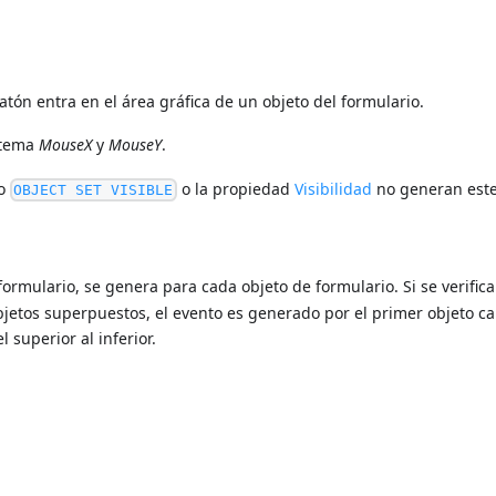
atón entra en el área gráfica de un objeto del formulario.
istema
MouseX
y
MouseY
.
do
o la propiedad
Visibilidad
no generan este
OBJECT SET VISIBLE
formulario, se genera para cada objeto de formulario. Si se verific
bjetos superpuestos, el evento es generado por el primer objeto c
 superior al inferior.