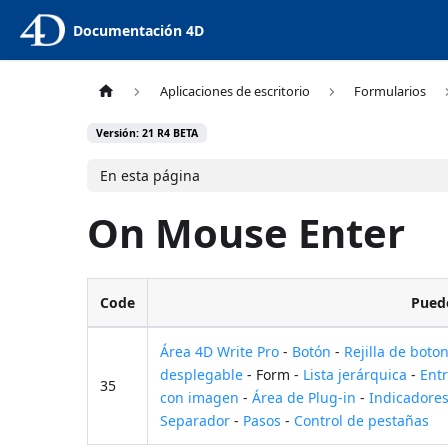
Documentación 4D
Aplicaciones de escritorio
Formularios
Versión: 21 R4 BETA
En esta página
On Mouse Enter
Code
Puede
Área 4D Write Pro
-
Botón
-
Rejilla de boto
desplegable
- Form -
Lista jerárquica
-
Ent
35
con imagen
-
Área de Plug-in
-
Indicadore
Separador
-
Pasos
-
Control de pestañas