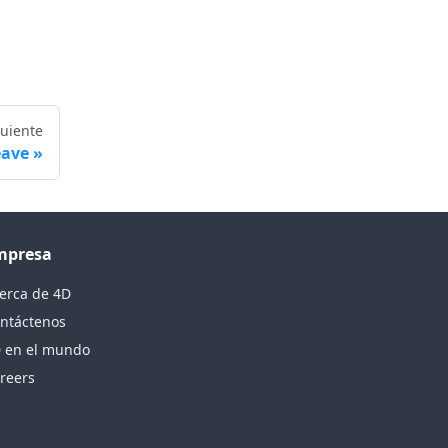
guiente
eave
mpresa
erca de 4D
ntáctenos
 en el mundo
reers