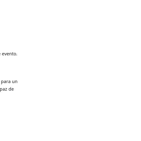
 evento.
a para un
apaz de