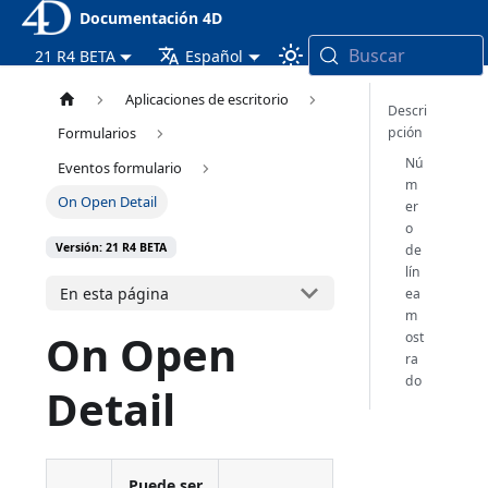
Documentación 4D
Buscar
21 R4 BETA
Español
Aplicaciones de escritorio
Descri
pción
Formularios
Nú
Eventos formulario
m
On Open Detail
er
o
Versión: 21 R4 BETA
de
lín
En esta página
ea
m
On Open
ost
ra
do
Detail
Puede ser