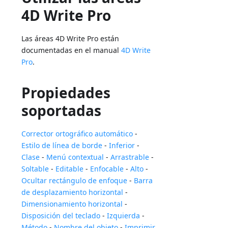
4D Write Pro
Las áreas 4D Write Pro están
documentadas en el manual
4D Write
Pro
.
Propiedades
soportadas
Corrector ortográfico automático
-
Estilo de línea de borde
-
Inferior
-
Clase
-
Menú contextual
-
Arrastrable
-
Soltable
-
Editable
-
Enfocable
-
Alto
-
Ocultar rectángulo de enfoque
-
Barra
de desplazamiento horizontal
-
Dimensionamiento horizontal
-
Disposición del teclado
-
Izquierda
-
Método
-
Nombre del objeto
-
Imprimir