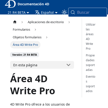
Documentación 4D
Buscar
21 R4 BETA
Español
Aplicaciones de escritorio
Utilizar
las
Formularios
áreas
Objetos formularios
4D
Write
Área 4D Write Pro
Pro
Versión: 21 R4 BETA
Propie
dades
En esta página
soport
adas
Área 4D
Evento
s
Write Pro
soport
ados
4D Write Pro ofrece a los usuarios de