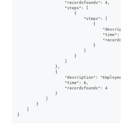
                    "recordsfounds": 4,
                    "steps": [
                        {
                            "steps": [
                                {
                                    "description
                                    "time": 0,
                                    "recordsfoun
                                }
                            ]
                        }
                    ]
                },
                {
                    "description": "Employee.las
                    "time": 0,
                    "recordsfounds": 4
                }
            ]
        }
    ]
}