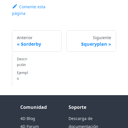
Comente esta
página
Anterior
Siguiente
$orderby
$queryplan
Descri
pción
Ejempl
o
Comunidad
Soporte
4D Blog
Descarga de
4D Forum
documentación