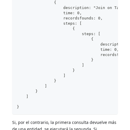
                {
                    description: "Join on Table 
                    time: 0,
                    recordsfounds: 0,
                    steps: [
                        {
                            steps: [
                                {
                                    description:
                                    time: 0,
                                    recordsfound
                                }
                            ]
                        }
                    ]
                }
            ]
        }
    ]
}
Si, por el contrario, la primera consulta devuelve más
de una entidad, se ejecutará la segunda. Si