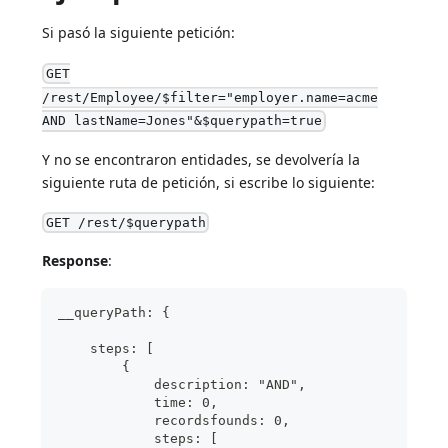
Si pasó la siguiente petición:
GET
/rest/Employee/$filter="employer.name=acme
AND lastName=Jones"&$querypath=true
Y no se encontraron entidades, se devolvería la
siguiente ruta de petición, si escribe lo siguiente:
GET /rest/$querypath
Response
:
__queryPath: {
    steps: [
        {
            description: "AND",
            time: 0,
            recordsfounds: 0,
            steps: [