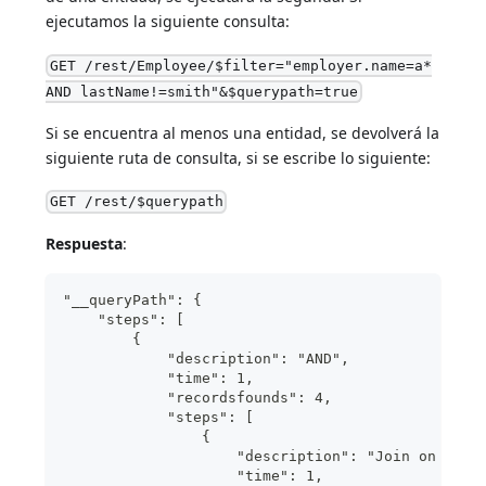
ejecutamos la siguiente consulta:
GET /rest/Employee/$filter="employer.name=a*
AND lastName!=smith"&$querypath=true
Si se encuentra al menos una entidad, se devolverá la
siguiente ruta de consulta, si se escribe lo siguiente:
GET /rest/$querypath
Respuesta
:
"__queryPath": {
    "steps": [
        {
            "description": "AND",
            "time": 1,
            "recordsfounds": 4,
            "steps": [
                {
                    "description": "Join on Tabl
                    "time": 1,