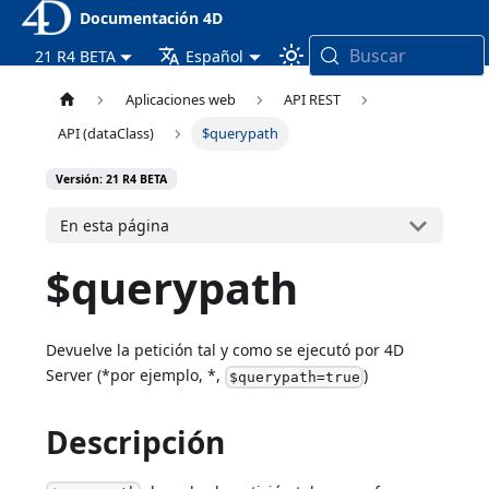
Documentación 4D
Buscar
21 R4 BETA
Español
Aplicaciones web
API REST
API (dataClass)
$querypath
Versión: 21 R4 BETA
En esta página
$querypath
Devuelve la petición tal y como se ejecutó por 4D
Server (*por ejemplo, *,
)
$querypath=true
Descripción