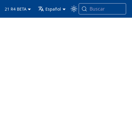
Buscar
21 R4 BETA
Español