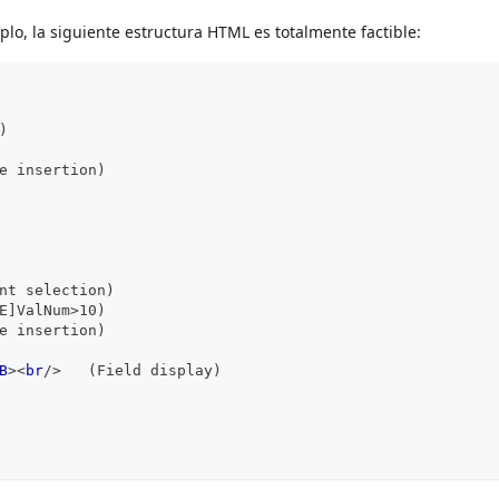
plo, la siguiente estructura HTML es totalmente factible:
)
e insertion)
nt selection)
E]ValNum>10)
e insertion)
B
>
<
br
/>
   (Field display)