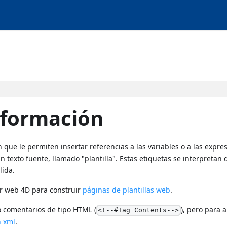
sformación
que le permiten insertar referencias a las variables o a las expre
n texto fuente, llamado "plantilla". Estas etiquetas se interpretan
lida.
dor web 4D para construir
páginas de plantillas web
.
o comentarios de tipo HTML (
), pero para 
<!--#Tag Contents-->
n xml
.