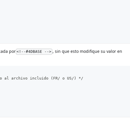
icada por
, sin que esto modifique su valor en
<!--#4DBASE -->
o al archivo incluido (FR/ o US/) */