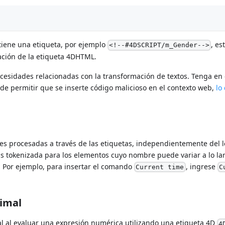
iene una etiqueta, por ejemplo
, es
<!--#4DSCRIPT/m_Gender-->
tación de la etiqueta 4DHTML.
necesidades relacionadas con la transformación de textos. Tenga en
e permitir que se inserte código malicioso en el contexto web,
lo
nes procesadas a través de las etiquetas, independientemente del 
axis tokenizada para los elementos cuyo nombre puede variar a lo la
. Por ejemplo, para insertar el comando
, ingrese
Current time
C
cimal
al al evaluar una expresión numérica utilizando una etiqueta 4D
4