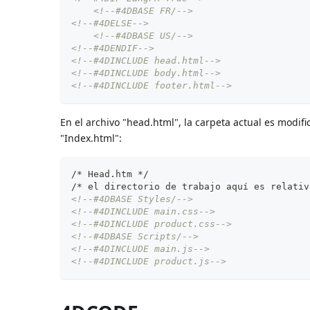
<!--#4DBASE FR/-->
<!--#4DELSE-->
<!--#4DBASE US/-->
<!--#4DENDIF-->
<!--#4DINCLUDE head.html-->
<!--#4DINCLUDE body.html-->
<!--#4DINCLUDE footer.html-->
En el archivo "head.html", la carpeta actual es modif
"Index.html":
/* Head.htm */
/* el directorio de trabajo aquí es relativ
<!--#4DBASE Styles/-->
<!--#4DINCLUDE main.css-->
<!--#4DINCLUDE product.css-->
<!--#4DBASE Scripts/-->
<!--#4DINCLUDE main.js-->
<!--#4DINCLUDE product.js-->