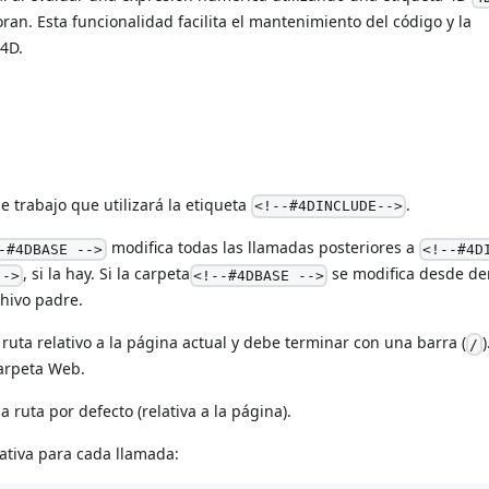
ran. Esta funcionalidad facilita el mantenimiento del código y la
 4D.
e trabajo que utilizará la etiqueta
.
<!--#4DINCLUDE-->
modifica todas las llamadas posteriores a
-#4DBASE -->
<!--#4D
, si la hay. Si la carpeta
se modifica desde de
-->
<!--#4DBASE -->
chivo padre.
ta relativo a la página actual y debe terminar con una barra (
)
/
carpeta Web.
ruta por defecto (relativa a la página).
lativa para cada llamada: