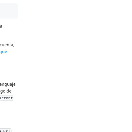
ta
 cuenta,
 que
lenguaje
rgo de
urrent
,
DTEXT