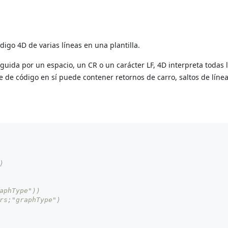
igo 4D de varias líneas en una plantilla.
uida por un espacio, un CR o un carácter LF, 4D interpreta todas l
ue de código en sí puede contener retornos de carro, saltos de línea
)
aphType"))
rs;"graphType")