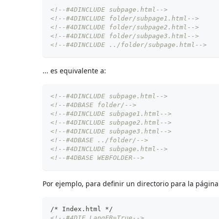
<!--#4DINCLUDE subpage.html-->
<!--#4DINCLUDE folder/subpage1.html-->
<!--#4DINCLUDE folder/subpage2.html-->
<!--#4DINCLUDE folder/subpage3.html-->
<!--#4DINCLUDE ../folder/subpage.html-->
... es equivalente a:
<!--#4DINCLUDE subpage.html-->
<!--#4DBASE folder/-->
<!--#4DINCLUDE subpage1.html-->
<!--#4DINCLUDE subpage2.html-->
<!--#4DINCLUDE subpage3.html-->
<!--#4DBASE ../folder/-->
<!--#4DINCLUDE subpage.html-->
<!--#4DBASE WEBFOLDER-->
Por ejemplo, para definir un directorio para la página 
/* Index.html */
<!--#4DIF LangFR=True-->