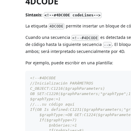
4DCODE
Sintaxis:
<!--#4DCODE codeLines-->
La etiqueta
permite insertar un bloque de cód
4DCODE
Cuando una secuencia
es detectada seg
<!--#4DCODE
de código hasta la siguiente secuencia
. El bloq
-->
ambos; será interpretado secuencialmente por 4D.
Por ejemplo, puede escribir en una plantilla:
<!--#4DCODE
//Inicialización PARÁMETROS
C_OBJECT:C1216($graphParameters)
OB SET:C1220($graphParameters;"graphType";1
$graphType:=1
//...su código aquí
If(OB Is defined:C1231($graphParameters;"gr
    $graphType:=OB GET:C1224($graphParamete
    If($graphType=7)
        $nbSeries:=1
        If($nbValues>8)