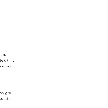
htm,
ste último
razones
n y, si
roducto