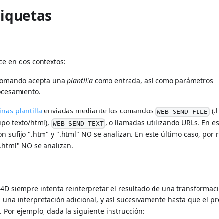
tiquetas
ce en dos contextos:
 comando acepta una
plantilla
como entrada, así como parámetros
rocesamiento.
nas plantilla
enviadas mediante los comandos
(.
WEB SEND FILE
ipo texto/html),
, o llamadas utilizando URLs. En e
WEB SEND TEXT
n sufijo ".htm" y ".html" NO se analizan. En este último caso, por 
".html" NO se analizan.
4D siempre intenta reinterpretar el resultado de una transformació
 una interpretación adicional, y así sucesivamente hasta que el p
 Por ejemplo, dada la siguiente instrucción: