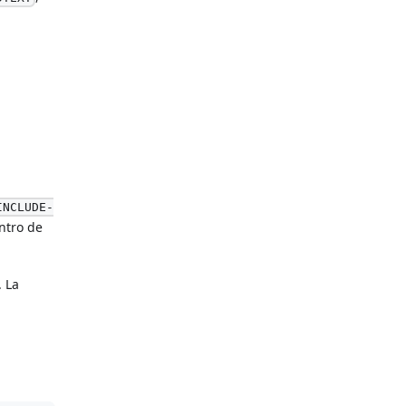
INCLUDE-
ntro de
. La