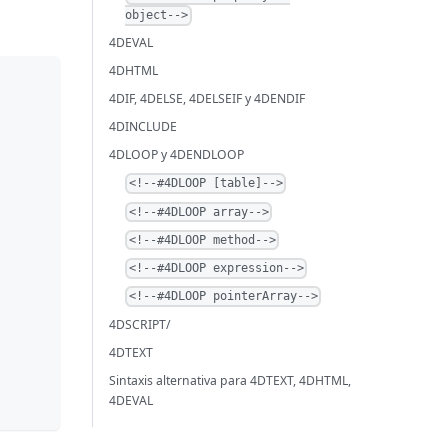
object-->
4DEVAL
4DHTML
4DIF, 4DELSE, 4DELSEIF y 4DENDIF
4DINCLUDE
4DLOOP y 4DENDLOOP
<!--#4DLOOP [table]-->
<!--#4DLOOP array-->
<!--#4DLOOP method-->
<!--#4DLOOP expression-->
<!--#4DLOOP pointerArray-->
4DSCRIPT/
4DTEXT
Sintaxis alternativa para 4DTEXT, 4DHTML,
4DEVAL