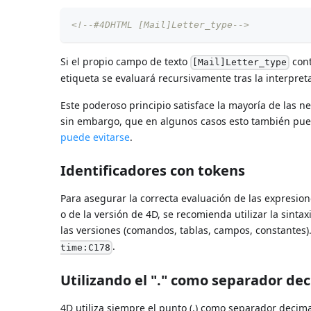
<!--#4DHTML [Mail]Letter_type-->
Si el propio campo de texto
cont
[Mail]Letter_type
etiqueta se evaluará recursivamente tras la interpre
Este poderoso principio satisface la mayoría de las 
sin embargo, que en algunos casos esto también pued
puede evitarse
.
Identificadores con tokens
Para asegurar la correcta evaluación de las expresio
o de la versión de 4D, se recomienda utilizar la sint
las versiones (comandos, tablas, campos, constantes)
.
time:C178
Utilizando el "." como separador de
4D utiliza siempre el punto (.) como separador decim