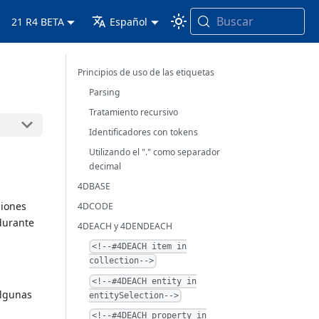
Buscar
21 R4 BETA
Español
Principios de uso de las etiquetas
Parsing
Tratamiento recursivo
Identificadores con tokens
Utilizando el "." como separador
decimal
4DBASE
siones
4DCODE
 durante
4DEACH y 4DENDEACH
<!--#4DEACH item in
collection-->
<!--#4DEACH entity in
algunas
entitySelection-->
<!--#4DEACH property in