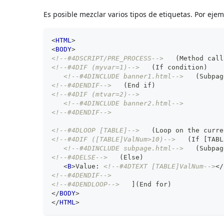
Es posible mezclar varios tipos de etiquetas. Por ejem
<
HTML
>
<
BODY
>
<!--#4DSCRIPT/PRE_PROCESS-->
   (Method call
<!--#4DIF (myvar=1)-->
   (If condition)
<!--#4DINCLUDE banner1.html-->
   (Subpag
<!--#4DENDIF-->
   (End if)
<!--#4DIF (mtvar=2)-->
<!--#4DINCLUDE banner2.html-->
<!--#4DENDIF-->
<!--#4DLOOP [TABLE]-->
   (Loop on the curre
<!--#4DIF ([TABLE]ValNum>10)-->
   (If [TABL
<!--#4DINCLUDE subpage.html-->
   (Subpag
<!--#4DELSE-->
   (Else)
<
B
>
Value: 
<!--#4DTEXT [TABLE]ValNum-->
</
<!--#4DENDIF-->
<!--#4DENDLOOP-->
   ](End for)
</
BODY
>
</
HTML
>