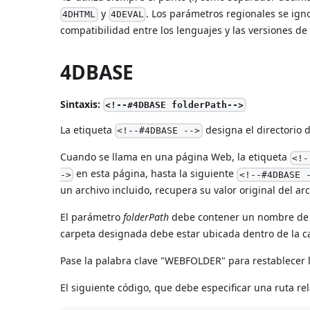
y
. Los parámetros regionales se igno
4DHTML
4DEVAL
compatibilidad entre los lenguajes y las versiones de
4DBASE
Sintaxis:
<!--#4DBASE folderPath-->
La etiqueta
designa el directorio d
<!--#4DBASE -->
Cuando se llama en una página Web, la etiqueta
<!-
en esta página, hasta la siguiente
->
<!--#4DBASE 
un archivo incluido, recupera su valor original del ar
El parámetro
folderPath
debe contener un nombre de ru
carpeta designada debe estar ubicada dentro de la 
Pase la palabra clave "WEBFOLDER" para restablecer la 
El siguiente código, que debe especificar una ruta re