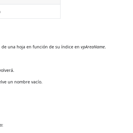
a
de una hoja en función de su índice en
vpAreaName
.
.
volverá.
uelve un nombre vacío.
o: