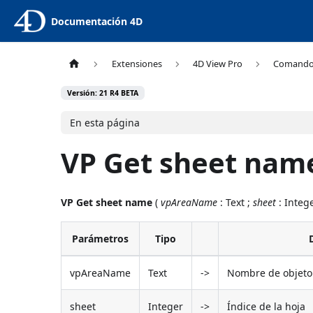
Documentación 4D
Extensiones
4D View Pro
Comand
Versión: 21 R4 BETA
En esta página
VP Get sheet nam
VP Get sheet name
(
vpAreaName
: Text ;
sheet
: Intege
Parámetros
Tipo
vpAreaName
Text
->
Nombre de objeto 
sheet
Integer
->
Índice de la hoja