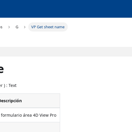
os
G
VP Get sheet name
e
r ) : Text
Descripción
formulario área 4D View Pro