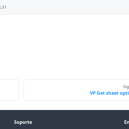
;2)
Si
VP Get sheet opt
Soporte
E