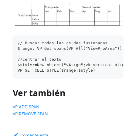
// Buscar todas las celdas fusionadas 
$range:=VP Get spans(VP All("ViewProArea"))
//centrar el texto
$style:=New object("vAlign";vk vertical align ce
VP SET CELL STYLE($range;$style)
Ver también
VP ADD SPAN
VP REMOVE SPAN
Comente esta