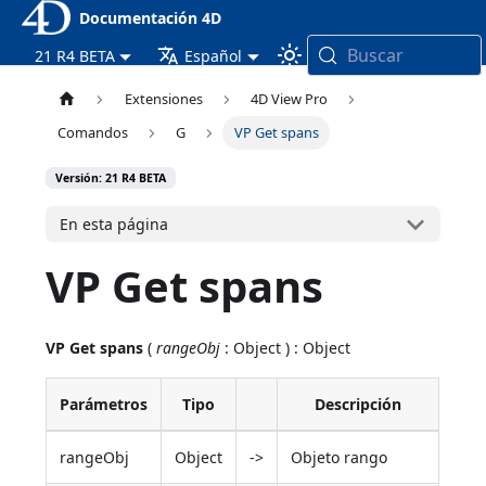
Documentación 4D
Buscar
21 R4 BETA
Español
Extensiones
4D View Pro
Comandos
G
VP Get spans
Versión: 21 R4 BETA
En esta página
VP Get spans
VP Get spans
(
rangeObj
: Object ) : Object
Parámetros
Tipo
Descripción
rangeObj
Object
->
Objeto rango