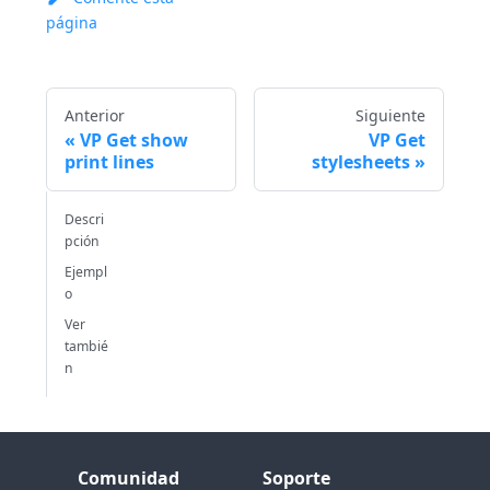
página
Anterior
Siguiente
VP Get show
VP Get
print lines
stylesheets
Descri
pción
Ejempl
o
Ver
tambié
n
Comunidad
Soporte