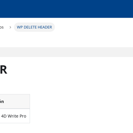
os
WP DELETE HEADER
ER
ón
 4D Write Pro