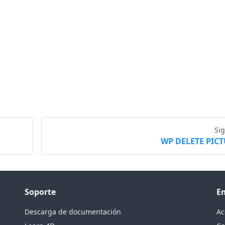
Si
WP DELETE PIC
Soporte
E
Descarga de documentación
Ac