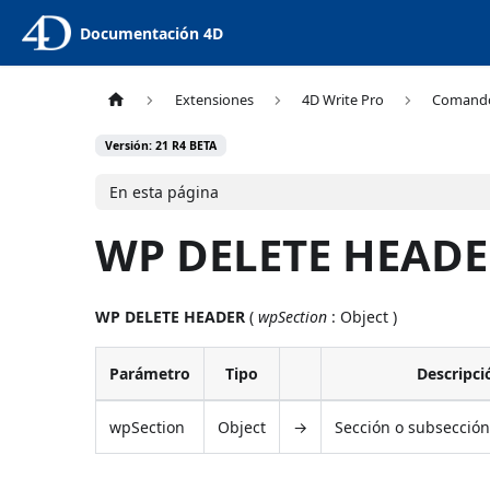
Documentación 4D
Extensiones
4D Write Pro
Comand
Versión: 21 R4 BETA
En esta página
WP DELETE HEAD
WP DELETE HEADER
(
wpSection
: Object )
Parámetro
Tipo
Descripci
wpSection
Object
→
Sección o subsección