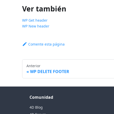
Ver también
WP Get header
WP New header
Comente esta página
Anterior
WP DELETE FOOTER
Comunidad
4D Blog