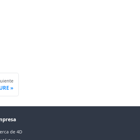
guiente
TURE
mpresa
erca de 4D