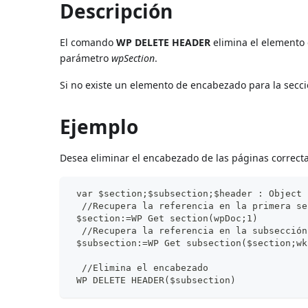
Descripción
El comando
WP DELETE HEADER
elimina el elemento 
parámetro
wpSection
.
Si no existe un elemento de encabezado para la secc
Ejemplo
Desea eliminar el encabezado de las páginas correct
 var $section;$subsection;$header : Object
  //Recupera la referencia en la primera se
 $section:=WP Get section(wpDoc;1)
  //Recupera la referencia en la subsección
 $subsection:=WP Get subsection($section;wk
  //Elimina el encabezado
 WP DELETE HEADER($subsection)