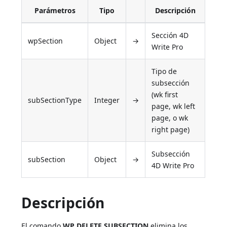
Parámetros
Tipo
Descripción
Sección 4D
wpSection
Object
→
Write Pro
Tipo de
subsección
(wk first
subSectionType
Integer
→
page, wk left
page, o wk
right page)
Subsección
subSection
Object
→
4D Write Pro
Descripción
El comando
WP DELETE SUBSECTION
elimina los