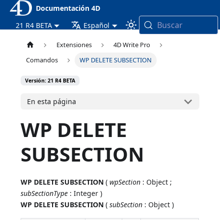
Documentación 4D
Buscar
21 R4 BETA
Español
Extensiones
4D Write Pro
Comandos
WP DELETE SUBSECTION
Versión: 21 R4 BETA
En esta página
WP DELETE
SUBSECTION
WP DELETE SUBSECTION
(
wpSection
: Object ;
subSectionType
: Integer )
WP DELETE SUBSECTION
(
subSection
: Object )