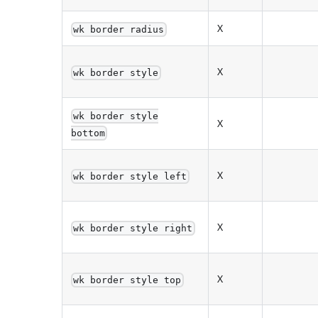
X
wk border radius
X
wk border style
wk border style
X
bottom
X
wk border style left
X
wk border style right
X
wk border style top