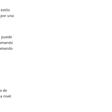
estilo
 por una
e puede
 comando
comando
lo de
a nivel
s