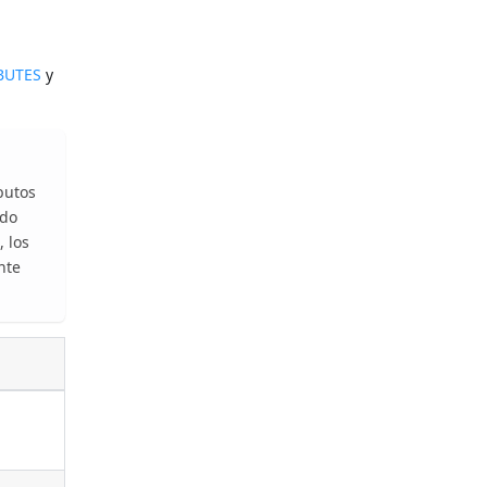
BUTES
y
ibutos
ado
, los
nte