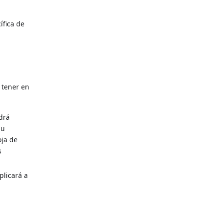
ífica de
 tener en
ndrá
su
oja de
s
plicará a