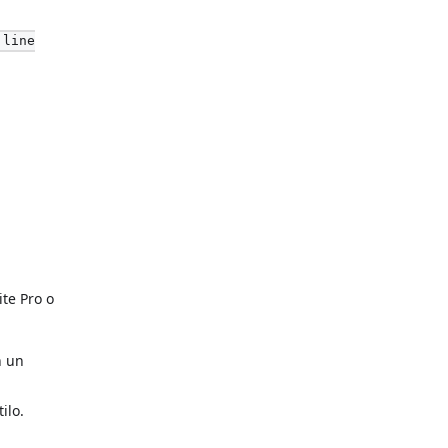
 line
te Pro o
n un
ilo.