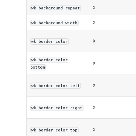
X
wk background repeat
X
wk background width
X
wk border color
wk border color
X
bottom
X
wk border color left
X
wk border color right
X
wk border color top