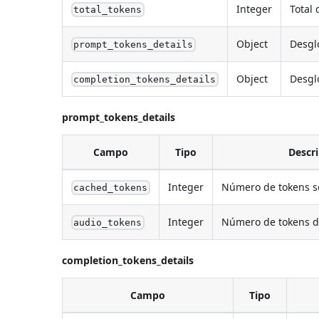
Integer
Total
total_tokens
Object
Desglo
prompt_tokens_details
Object
Desglo
completion_tokens_details
prompt_tokens_details
Campo
Tipo
Descr
Integer
Número de tokens se
cached_tokens
Integer
Número de tokens de 
audio_tokens
completion_tokens_details
Campo
Tipo