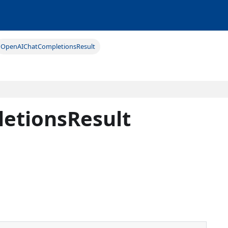
OpenAIChatCompletionsResult
etionsResult