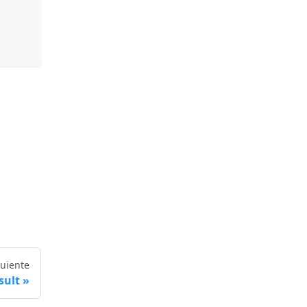
guiente
sult