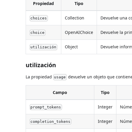
Propiedad
Tipo
Collection
Devuelve una c
choices
OpenAIChoice
Devuelve la pr
choice
Object
Devuelve infor
utilización
utilización
La propiedad
devuelve un objeto que contiene
usage
Campo
Tipo
Integer
Númer
prompt_tokens
Integer
Númer
completion_tokens