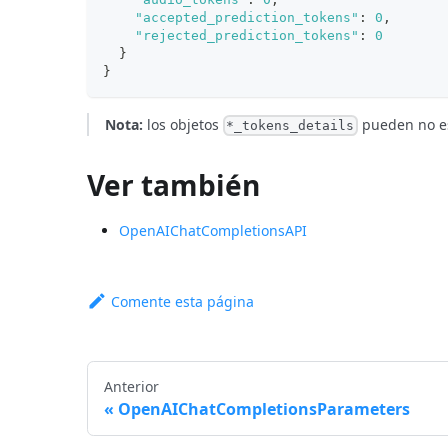
"accepted_prediction_tokens"
:
0
,
"rejected_prediction_tokens"
:
0
}
}
Nota:
los objetos
pueden no es
*_tokens_details
Ver también
OpenAIChatCompletionsAPI
Comente esta página
Anterior
OpenAIChatCompletionsParameters