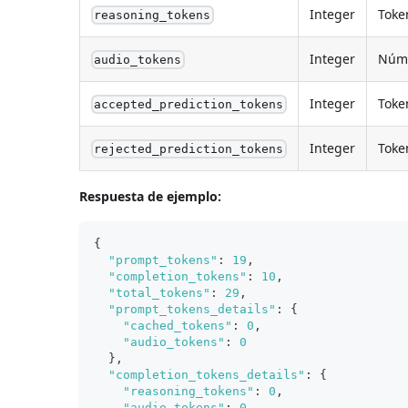
Integer
Toke
reasoning_tokens
Integer
Núme
audio_tokens
Integer
Toke
accepted_prediction_tokens
Integer
Toke
rejected_prediction_tokens
Respuesta de ejemplo:
{
"prompt_tokens"
:
19
,
"completion_tokens"
:
10
,
"total_tokens"
:
29
,
"prompt_tokens_details"
:
{
"cached_tokens"
:
0
,
"audio_tokens"
:
0
}
,
"completion_tokens_details"
:
{
"reasoning_tokens"
:
0
,
"audio_tokens"
:
0
,