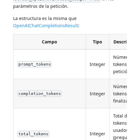
parámetros de la petición.
La estructura es la misma que
OpenAIChatCompletionsResult
:
Campo
Tipo
Descripción
Número de
Integer
tokens en la
prompt_tokens
petición.
Número de
Integer
tokens en la
completion_tokens
finalización.
Total de
tokens
usados
Integer
total_tokens
(preguntar