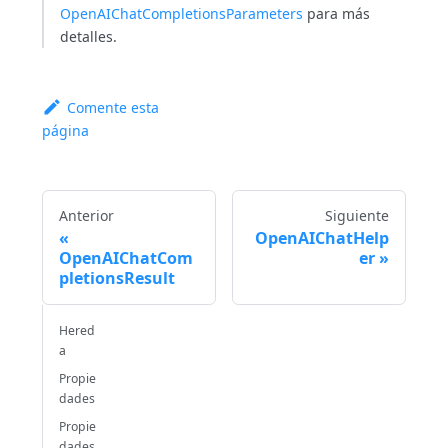
OpenAIChatCompletionsParameters
para más
detalles.
Comente esta
página
Anterior
Siguiente
OpenAIChatHelp
OpenAIChatCom
er
pletionsResult
Hered
a
Propie
dades
Propie
dades