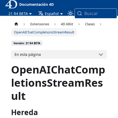
Documentación 4D
Buscar
21 R4 BETA
Español
Extensiones
4D AIKit
Clases
OpenAIChatCompletionsStreamResult
Versión: 21 R4 BETA
En esta página
OpenAIChatComp
letionsStreamRes
ult
Hereda