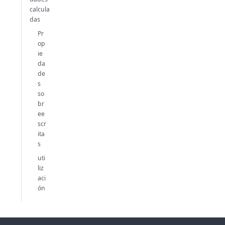
calcula
das
Pr
op
ie
da
de
s
so
br
ee
scr
ita
s
uti
liz
aci
ón