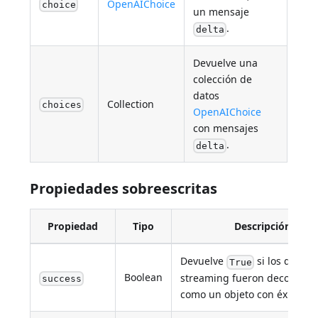
OpenAIChoice
choice
un mensaje
.
delta
Devuelve una
colección de
datos
Collection
choices
OpenAIChoice
con mensajes
.
delta
Propiedades sobreescritas
Propiedad
Tipo
Descripción
Devuelve
si los datos 
True
Boolean
streaming fueron decodifica
success
como un objeto con éxito.