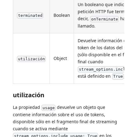
Un booleano que indica si la
petición HTTP fue terminada
Boolean
terminated
decir,
ha sido
onTerminate
llamado.
Devuelve información de us
token de los datos del strea
(sólo disponible en el fragm
Object
utilización
final cuando
stream_options.include_
está definido en
).
True
utilización
La propiedad
devuelve un objeto que
usage
contiene información sobre el uso de tokens,
disponible sólo en el fragmento final de streaming
cuando se activa mediante
en los
stream_options.include_usage: True