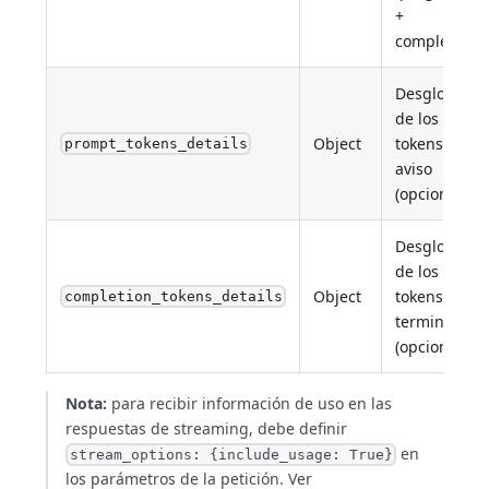
+
completar).
Desglose
de los
Object
tokens de
prompt_tokens_details
aviso
(opcional).
Desglose
de los
Object
tokens de
completion_tokens_details
terminación
(opcional).
Nota:
para recibir información de uso en las
respuestas de streaming, debe definir
en
stream_options: {include_usage: True}
los parámetros de la petición. Ver