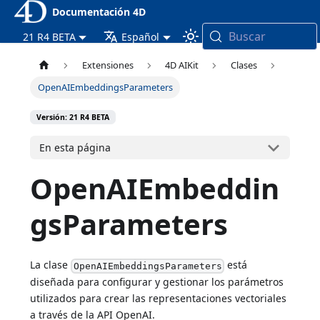
Documentación 4D
Buscar
21 R4 BETA
Español
Extensiones
4D AIKit
Clases
OpenAIEmbeddingsParameters
Versión: 21 R4 BETA
En esta página
OpenAIEmbeddin
gsParameters
La clase
está
OpenAIEmbeddingsParameters
diseñada para configurar y gestionar los parámetros
utilizados para crear las representaciones vectoriales
a través de la API OpenAI.