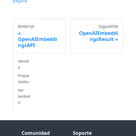
página
Anterior
Siguiente
OpenAIEmbeddi
OpenAIEmbeddi
ngsResult
ngsAPI
Hered
a
Propie
dades
Ver
tambié
n
Comunidad
Soporte