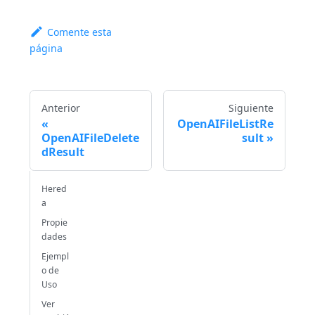
Comente esta
página
Anterior
Siguiente
OpenAIFileListRe
OpenAIFileDelete
sult
dResult
Hered
a
Propie
dades
Ejempl
o de
Uso
Ver