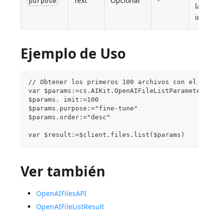
Text
Opcional
-
purpose
la fina
indicad
Ejemplo de Uso
// Obtener los primeros 100 archivos con el obje
var $params:=cs.AIKit.OpenAIFileListParameters.n
$params. imit:=100
$params.purpose:="fine-tune"
$params.order:="desc"
var $result:=$client.files.list($params)
Ver también
OpenAIFilesAPI
OpenAIFileListResult