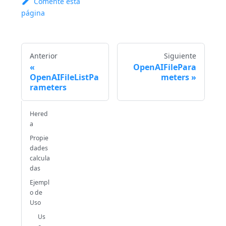
Comente esta
página
Anterior
Siguiente
OpenAIFilePara
OpenAIFileListPa
meters
rameters
Hered
a
Propie
dades
calcula
das
Ejempl
o de
Uso
Us