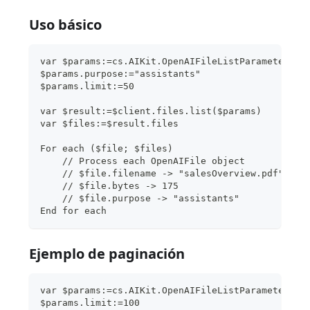
Uso básico
var $params:=cs.AIKit.OpenAIFileListParameters.n
$params.purpose:="assistants"
$params.limit:=50
var $result:=$client.files.list($params)
var $files:=$result.files
For each ($file; $files)
    // Process each OpenAIFile object
    // $file.filename -> "salesOverview.pdf"
    // $file.bytes -> 175
    // $file.purpose -> "assistants"
End for each
Ejemplo de paginación
var $params:=cs.AIKit.OpenAIFileListParameters.n
$params.limit:=100