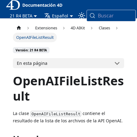
Documentación 4D
Buscar
21 R4 BETA
Español
Extensiones
4D AIKit
Clases
OpenAIFileListResult
Versión: 21 R4 BETA
En esta página
OpenAIFileListRes
ult
La clase
contiene el
OpenAIFileListResult
resultado de la lista de los archivos de la API OpenAI.