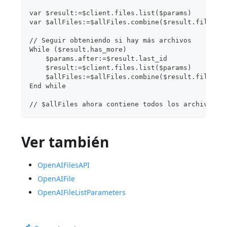
var $result:=$client.files.list($params)
var $allFiles:=$allFiles.combine($result.files)
// Seguir obteniendo si hay más archivos
While ($result.has_more)
    $params.after:=$result.last_id
    $result:=$client.files.list($params)
    $allFiles:=$allFiles.combine($result.files)
End while 
// $allFiles ahora contiene todos los archivos d
Ver también
OpenAIFilesAPI
OpenAIFile
OpenAIFileListParameters