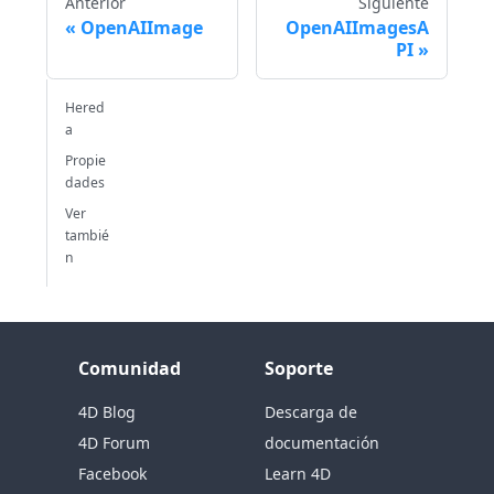
Anterior
Siguiente
OpenAIImage
OpenAIImagesA
PI
Hered
a
Propie
dades
Ver
tambié
n
Comunidad
Soporte
4D Blog
Descarga de
4D Forum
documentación
Facebook
Learn 4D