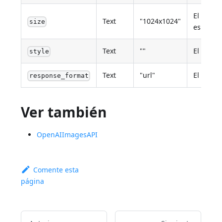
El tamañ
Text
"1024x1024"
size
especifi
Text
""
El estil
style
Text
"url"
El forma
response_format
Ver también
OpenAIImagesAPI
Comente esta
página