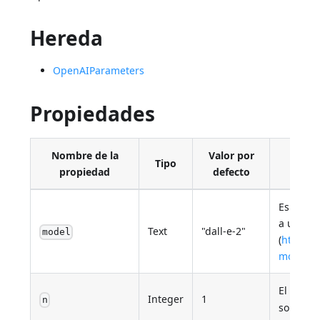
Hereda
OpenAIParameters
Propiedades
Nombre de la
Valor por
Tipo
propiedad
defecto
Especifi
a utiliza
Text
"dall-e-2"
model
(
https:/
models
).
El númer
Integer
1
n
soporta