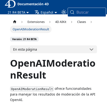
Documentación 4D
Buscar
21 R4 BETA
Español
Extensiones
4D AIKit
Clases
OpenAIModerationResult
Versión: 21 R4 BETA
En esta página
OpenAIModeratio
nResult
ofrece funcionalidades
OpenAIModerationResult
para manejar los resultados de moderación de la API
OpenAI.