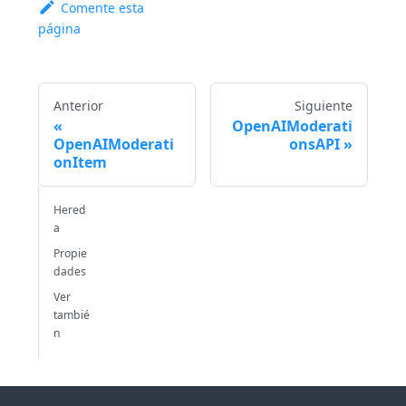
Comente esta
página
Anterior
Siguiente
OpenAIModerati
OpenAIModerati
onsAPI
onItem
Hered
a
Propie
dades
Ver
tambié
n