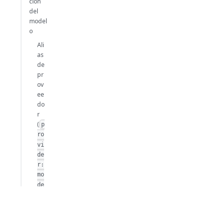
ción
del
model
o
Ali
as
de
pr
ov
ee
do
r
(
p
ro
vi
de
r:
mo
de
)
l
Ali
as