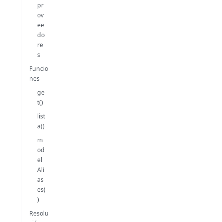
pr
ov
ee
do
re
s
Funcio
nes
ge
t()
list
a()
m
od
el
Ali
as
es(
)
Resolu