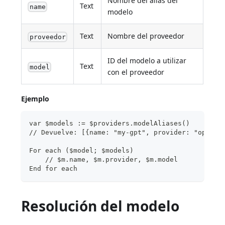
Nombre del alias del
Text
name
modelo
Text
Nombre del proveedor
proveedor
ID del modelo a utilizar
Text
model
con el proveedor
Ejemplo
var $models := $providers.modelAliases()
// Devuelve: [{name: "my-gpt", provider: "openai
For each ($model; $models)
    // $m.name, $m.provider, $m.model
End for each
Resolución del modelo