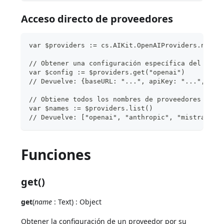
Acceso directo de proveedores
var $providers := cs.AIKit.OpenAIProviders.new()
// Obtener una configuración específica del prov
var $config := $providers.get("openai")
// Devuelve: {baseURL: "...", apiKey: "...", mod
// Obtiene todos los nombres de proveedores
var $names := $providers.list()
// Devuelve: ["openai", "anthropic", "mistral", 
Funciones
get()
get
(
name
: Text) : Object
Obtener la configuración de un proveedor por su