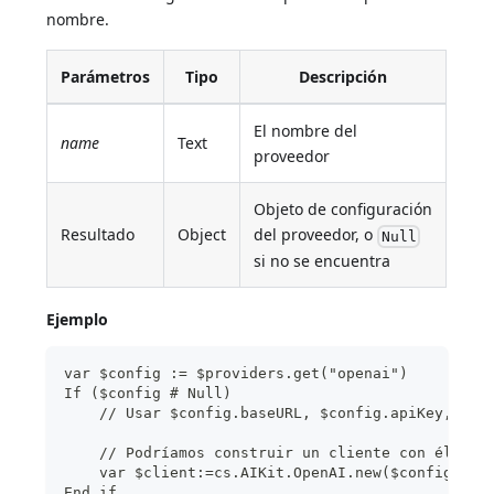
nombre.
Parámetros
Tipo
Descripción
El nombre del
name
Text
proveedor
Objeto de configuración
Resultado
Object
del proveedor, o
Null
si no se encuentra
Ejemplo
var $config := $providers.get("openai")
If ($config # Null)
    // Usar $config.baseURL, $config.apiKey, etc
    // Podríamos construir un cliente con él
    var $client:=cs.AIKit.OpenAI.new($config)
End if