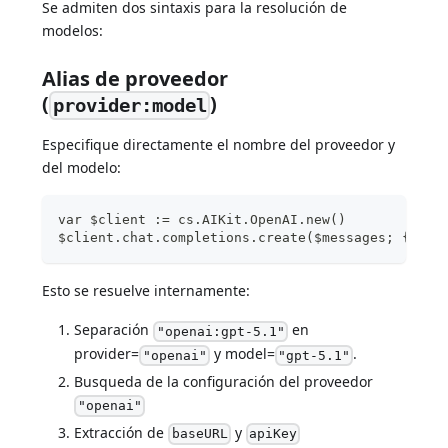
Se admiten dos sintaxis para la resolución de
modelos:
Alias de proveedor
(
)
provider:model
Especifique directamente el nombre del proveedor y
del modelo:
var $client := cs.AIKit.OpenAI.new()
$client.chat.completions.create($messages; {mode
Esto se resuelve internamente:
Separación
en
"openai:gpt-5.1"
provider=
y model=
.
"openai"
"gpt-5.1"
Busqueda de la configuración del proveedor
"openai"
Extracción de
y
baseURL
apiKey