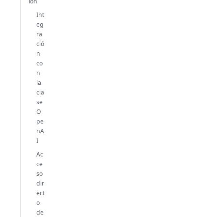
ión
Int
eg
ra
ció
n
co
n
la
cla
se
O
pe
nA
I
Ac
ce
so
dir
ect
o
de