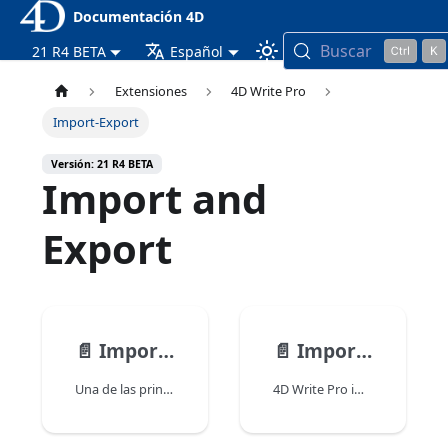
Documentación 4D
Buscar
21 R4 BETA
Español
Extensiones
4D Write Pro
Import-Export
Versión: 21 R4 BETA
Import and
Export
📄️
Importar documentos 4D Write
📄️
Importar y Exportar al formato docx
Una de las principales funcionalidades del nuevo 4D Write Pro es la capacidad de importar y convertir documentos 4D Write Pro existentes. Esto le permitirá migrar las aplicaciones que se basan en el plug-in 4D Write.
4D Write Pro importar y exportar documentos en el formato .docx. Este formato es compatible con aplicaciones de procesamiento de textos como Microsoft Word.