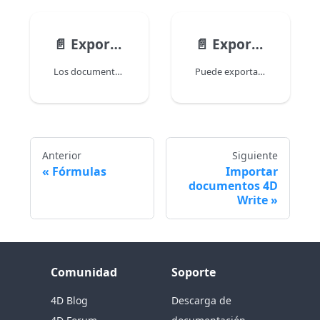
📄️
Exportacion a formatos HTML y MIME HTML
📄️
Exportar a formato SVG
Los documentos 4D Write Pro pueden exportarse a los formatos HTML y MIME HTML utilizando los comandos WP EXPORT DOCUMENT y WP EXPORT VARIABLE. Utilice estas tablas para comprobar qué atributos y funcionalidades de 4D Write Pro se exportan a HTML y MIME HTML. Los atributos/funcionalidades están ordenados alfabéticamente. Para una lista detallada de atributos, ver Atributos 4D Write Pro.
Puede exportar páginas de documentos 4D Write Pro a formato SVG utilizando los comandos WP EXPORT DOCUMENT y WP EXPORT VARIABLE. Esta página contiene información adicional y notas sobre la exportación SVG.
Anterior
Siguiente
Fórmulas
Importar
documentos 4D
Write
Comunidad
Soporte
4D Blog
Descarga de