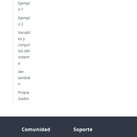
Ejempl
o 1
Ejempl
o 2
Variabl
es y
conjun
tos del
sistem
a
Ver
tambié
n
Propie
dades
Comunidad
Soporte