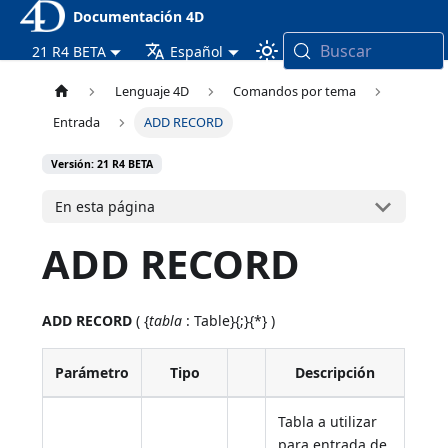
Documentación 4D
Buscar
21 R4 BETA
Español
Lenguaje 4D
Comandos por tema
Entrada
ADD RECORD
Versión: 21 R4 BETA
En esta página
ADD RECORD
ADD RECORD
( {
tabla
: Table}{;}{*} )
Parámetro
Tipo
Descripción
Tabla a utilizar
para entrada de