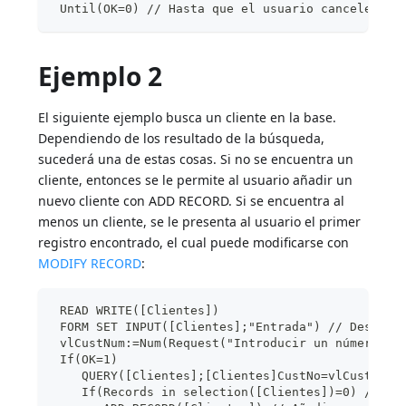
 Until(OK=0) // Hasta que el usuario cancele
Ejemplo 2
El siguiente ejemplo busca un cliente en la base.
Dependiendo de los resultado de la búsqueda,
sucederá una de estas cosas. Si no se encuentra un
cliente, entonces se le permite al usuario añadir un
nuevo cliente con ADD RECORD. Si se encuentra al
menos un cliente, se le presenta al usuario el primer
registro encontrado, el cual puede modificarse con
MODIFY RECORD
:
 READ WRITE([Clientes])
 FORM SET INPUT([Clientes];"Entrada") // Designa
 vlCustNum:=Num(Request("Introducir un número de
 If(OK=1)
    QUERY([Clientes];[Clientes]CustNo=vlCustNum)
    If(Records in selection([Clientes])=0) // si