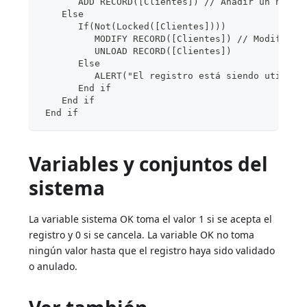
       ADD RECORD([Clientes]) // Añadir un nuevo
    Else
       If(Not(Locked([Clientes])))
          MODIFY RECORD([Clientes]) // Modificar
          UNLOAD RECORD([Clientes])
       Else
          ALERT("El registro está siendo utiliza
       End if
    End if
 End if
Variables y conjuntos del
sistema
La variable sistema OK toma el valor 1 si se acepta el
registro y 0 si se cancela. La variable OK no toma
ningún valor hasta que el registro haya sido validado
o anulado.