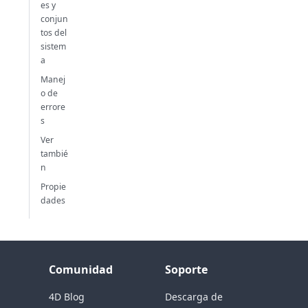
es y
conjun
tos del
sistem
a
Manej
o de
errore
s
Ver
tambié
n
Propie
dades
Comunidad
Soporte
4D Blog
Descarga de