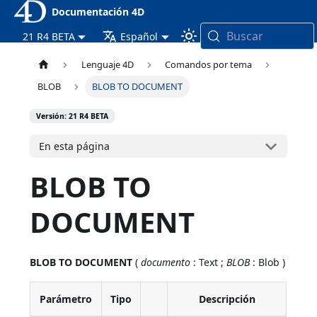
Documentación 4D
Buscar
21 R4 BETA
Español
Lenguaje 4D
Comandos por tema
BLOB
BLOB TO DOCUMENT
Versión: 21 R4 BETA
En esta página
BLOB TO
DOCUMENT
BLOB TO DOCUMENT
(
documento
: Text ;
BLOB
: Blob )
Parámetro
Tipo
Descripción