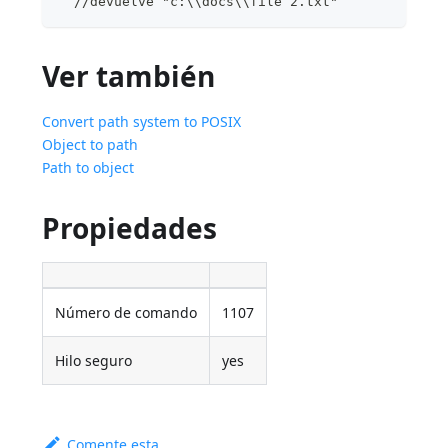
  //devuelve "c:\\docs\\file 2.txt"
Ver también
Convert path system to POSIX
Object to path
Path to object
Propiedades
Número de comando
1107
Hilo seguro
yes
Comente esta