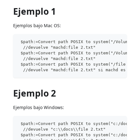
Ejemplo 1
Ejemplos bajo Mac OS:
 $path:=Convert path POSIX to system("/Volumes/m
  //devuelve "machd:file 2.txt"
 $path:=Convert path POSIX to system("/Volumes/m
  //devuelve "machd:file 2.txt"
 $path:=Convert path POSIX to system("/file 2.tx
  //devuelve "machd:file 2.txt" si machd es el d
Ejemplo 2
Ejemplos bajo Windows:
 $path:=Convert path POSIX to system("c:/docs/fi
  //devuelve "c:\\docs\\file 2.txt"
 $path:=Convert path POSIX to system("c:/docs/fi