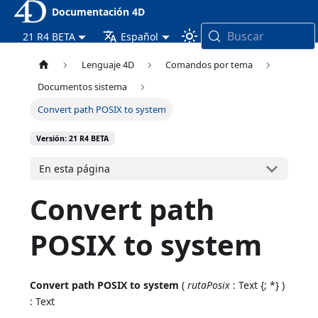
Documentación 4D
Buscar
21 R4 BETA
Español
Lenguaje 4D
Comandos por tema
Documentos sistema
Convert path POSIX to system
Versión: 21 R4 BETA
En esta página
Convert path
POSIX to system
Convert path POSIX to system
(
rutaPosix
: Text {; *} )
: Text