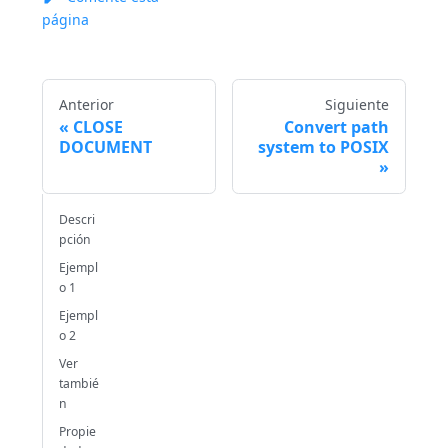
página
Anterior
Siguiente
CLOSE
Convert path
DOCUMENT
system to POSIX
Descri
pción
Ejempl
o 1
Ejempl
o 2
Ver
tambié
n
Propie