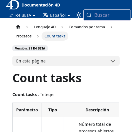
Documentación 4D
Buscar
21 R4 BETA
Español
Lenguaje 4D
Comandos por tema
Procesos
Count tasks
Versión: 21 R4 BETA
En esta página
Count tasks
Count tasks
: Integer
Parámetro
Tipo
Descripción
Número total de
procesos abiertos