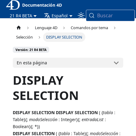
Documentación 4D
Buscar
21 R4 BETA
Español
Lenguaje 4D
Comandos por tema
Selección
DISPLAY SELECTION
Versión: 21 R4 BETA
En esta página
DISPLAY
SELECTION
DISPLAY SELECTION
DISPLAY SELECTION
( {
tabla
:
Table}{;
modoSelección
: Integer}{;
entradaList
:
Boolean}{; *})
DISPLAY SELECTION
( {
tabla
: Table}{;
modoSelección
: