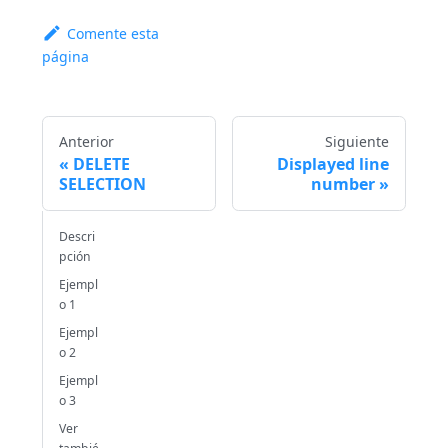
Comente esta
página
Anterior
Siguiente
DELETE
Displayed line
SELECTION
number
Descri
pción
Ejempl
o 1
Ejempl
o 2
Ejempl
o 3
Ver