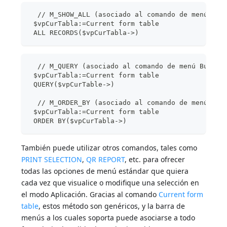
  // M_SHOW_ALL (asociado al comando de menú Mos
 $vpCurTabla:=Current form table
 ALL RECORDS($vpCurTabla->)
  // M_QUERY (asociado al comando de menú Buscar
 $vpCurTabla:=Current form table
 QUERY($vpCurTable->)
  // M_ORDER_BY (asociado al comando de menú Ord
 $vpCurTabla:=Current form table
 ORDER BY($vpCurTabla->)
También puede utilizar otros comandos, tales como
PRINT SELECTION
,
QR REPORT
, etc. para ofrecer
todas las opciones de menú estándar que quiera
cada vez que visualice o modifique una selección en
el modo Aplicación. Gracias al comando
Current form
table
, estos método son genéricos, y la barra de
menús a los cuales soporta puede asociarse a todo