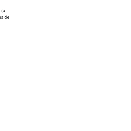
o
(o
es del