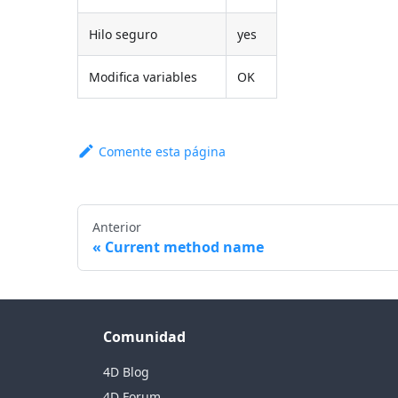
Hilo seguro
yes
Modifica variables
OK
Comente esta página
Anterior
Current method name
Comunidad
4D Blog
4D Forum