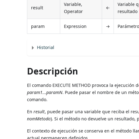
Variable,
Variable 
result
←
Operator
resultado
param
Expression
→
Parámetro
Historial
Descripción
El comando EXECUTE METHOD provoca la ejecución d
param1...paramN
. Puede pasar el nombre de un méto
comando.
En
result
, puede pasar una variable que reciba el res
nomMetodo
). Si el método no devuelve un resultado,
El contexto de ejecución se conserva en el método lla
actual permanecen definidos.