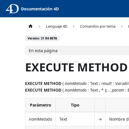
Documentación 4D
Lenguaje 4D
Comandos por tema
Versión: 21 R4 BETA
En esta página
EXECUTE METHOD
EXECUTE METHOD
(
nomMetodo
: Text ;
result
: Variable
EXECUTE METHOD
(
nomMetodo
: Text ; * {; ...
param
: 
Parámetro
Tipo
nomMetodo
Text
→
Nombre de