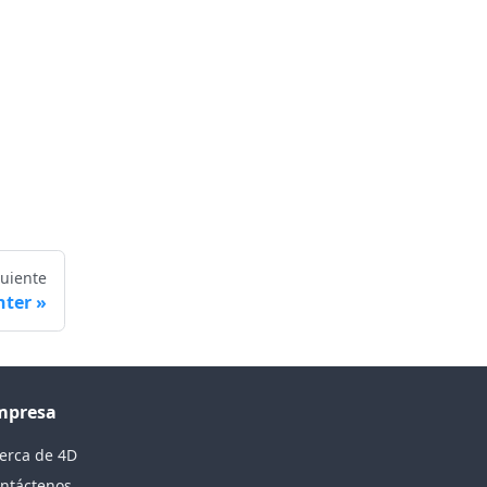
guiente
nter
mpresa
erca de 4D
ntáctenos