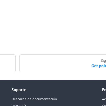
Si
Get poi
Soporte
E
Descarga de documentación
Ac
Learn 4D
Co