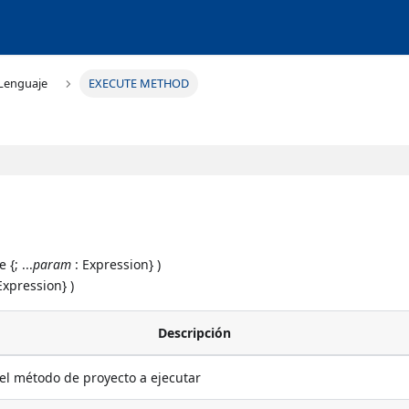
Lenguaje
EXECUTE METHOD
 {; ...
param
: Expression} )
Expression} )
Descripción
l método de proyecto a ejecutar