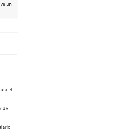
lve un
uta el
r de
ulario