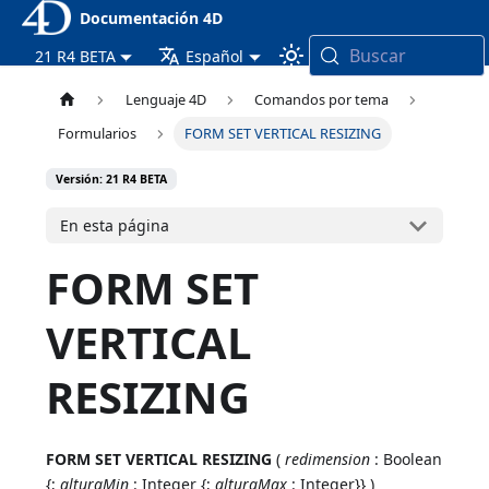
Documentación 4D
Buscar
21 R4 BETA
Español
Lenguaje 4D
Comandos por tema
Formularios
FORM SET VERTICAL RESIZING
Versión: 21 R4 BETA
En esta página
FORM SET
VERTICAL
RESIZING
FORM SET VERTICAL RESIZING
(
redimension
: Boolean
{;
alturaMin
: Integer {;
alturaMax
: Integer}} )