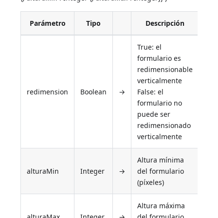
Parámetro
Tipo
Descripción
True: el
formulario es
redimensionable
verticalmente
redimension
Boolean
→
False: el
formulario no
puede ser
redimensionado
verticalmente
Altura mínima
alturaMin
Integer
→
del formulario
(píxeles)
Altura máxima
alturaMax
Integer
→
del formulario