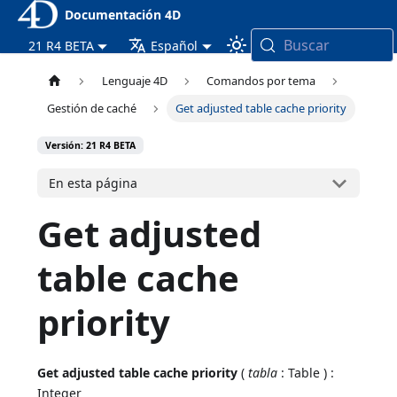
Documentación 4D
Buscar
21 R4 BETA
Español
Lenguaje 4D
Comandos por tema
Gestión de caché
Get adjusted table cache priority
Versión: 21 R4 BETA
En esta página
Get adjusted
table cache
priority
Get adjusted table cache priority
(
tabla
: Table ) :
Integer