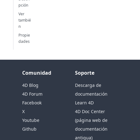
pción
Ver
tambié
n
Propie
dades
Comunidad
Soporte
4D Blog
Descarga de
4D Forum
documentación
Facebook
Learn 4D
X
4D Doc Center
Youtube
(página web de
Github
documentación
antigua)