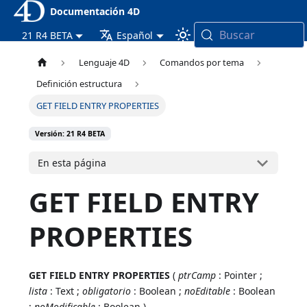
Documentación 4D
Buscar
21 R4 BETA
Español
Lenguaje 4D
Comandos por tema
Definición estructura
GET FIELD ENTRY PROPERTIES
Versión: 21 R4 BETA
En esta página
GET FIELD ENTRY
PROPERTIES
GET FIELD ENTRY PROPERTIES
(
ptrCamp
: Pointer ;
lista
: Text ;
obligatorio
: Boolean ;
noEditable
: Boolean
;
noModificable
: Boolean )