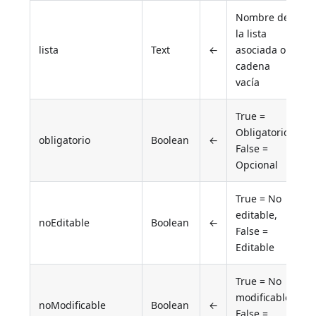
Nombre de
la lista
lista
Text
←
asociada o
cadena
vacía
True =
Obligatorio,
obligatorio
Boolean
←
False =
Opcional
True = No
editable,
noEditable
Boolean
←
False =
Editable
True = No
modificable,
noModificable
Boolean
←
False =