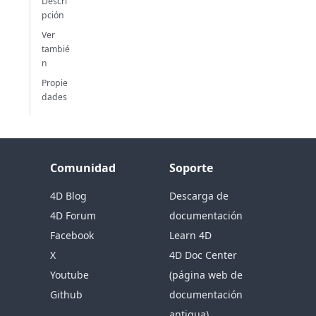
Descri
pción
Ver
tambié
n
Propie
dades
Comunidad
Soporte
4D Blog
Descarga de
4D Forum
documentación
Facebook
Learn 4D
X
4D Doc Center
Youtube
(página web de
Github
documentación
antigua)