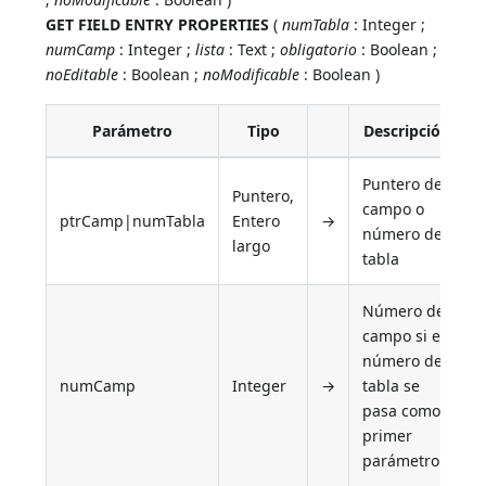
GET FIELD ENTRY PROPERTIES
(
numTabla
: Integer ;
numCamp
: Integer ;
lista
: Text ;
obligatorio
: Boolean ;
noEditable
: Boolean ;
noModificable
: Boolean )
Parámetro
Tipo
Descripción
Puntero del
Puntero,
campo o
ptrCamp|numTabla
Entero
→
número de
largo
tabla
Número de
campo si el
número de
numCamp
Integer
→
tabla se
pasa como
primer
parámetro