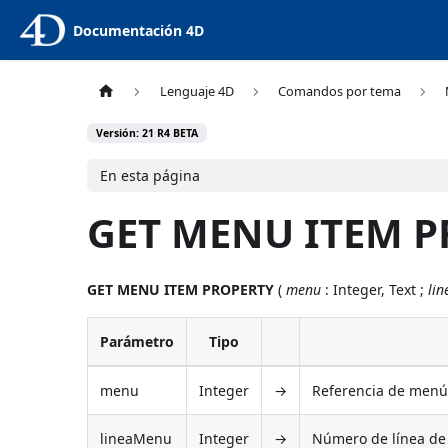
Documentación 4D
Lenguaje 4D
Comandos por tema
Versión: 21 R4 BETA
En esta página
GET MENU ITEM 
GET MENU ITEM PROPERTY
(
menu
: Integer, Text ;
li
Parámetro
Tipo
menu
Integer
→
Referencia de men
lineaMenu
Integer
→
Número de línea de