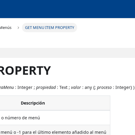
Menús
GET MENU ITEM PROPERTY
PROPERTY
neaMenu
: Integer ;
propiedad
: Text ;
valor
: any {;
proceso
: Integer} )
Descripción
ú o número de menú
 menú o -1 para el último elemento añadido al menú