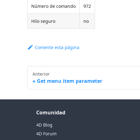
Número de comando
972
Hilo seguro
no
Comente esta página
Anterior
Get menu item parameter
Comunidad
4D Blog
4D Forum