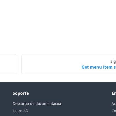
Si
Get menu item s
Soporte
E
Descarga de documentación
Ac
Learn 4D
Co