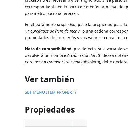
proceso
no es necesario y será ignorado si se pasa.
correspondiente en la barra de menús principal del p
parámetro opcional
proceso
.
En el parámetro
propiedad
, pase la propiedad para la
“
Propiedades de ítem de menú
” o una cadena correspo
propiedades de los menús y sus valores, consulte la
Nota de compatibilidad
: por defecto, si la variable
va
devolverá un nombre
Acción estándar
. Si desea obten
para acción estándar asociada
(obsoleto), debe declara
Ver también
SET MENU ITEM PROPERTY
Propiedades