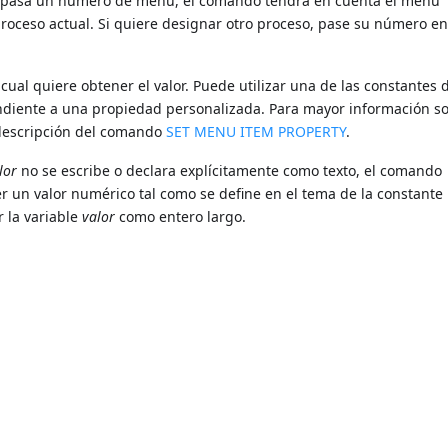
 Si pasa un número de menú, el comando tendrá en cuenta el menú
roceso actual. Si quiere designar otro proceso, pase su número en
 cual quiere obtener el valor. Puede utilizar una de las constantes 
ndiente a una propiedad personalizada. Para mayor información so
 descripción del comando
SET MENU ITEM PROPERTY
.
lor
no se escribe o declara explícitamente como texto, el comando
er un valor numérico tal como se define en el tema de la constante
r la variable
valor
como entero largo.