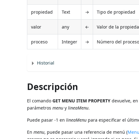
propiedad
Text
→
Tipo de propiedad
valor
any
←
Valor de la propied
proceso
Integer
→
Número del proces
Historial
Descripción
El comando
GET MENU ITEM PROPERTY
devuelve, en
parámetros
menu
y
lineaMenu
.
Puede pasar -1 en
lineaMenu
para especificar el últi
En
menu
, puede pasar una referencia de menú (
Menu