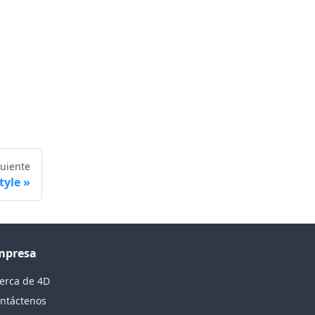
guiente
tyle
mpresa
erca de 4D
ntáctenos