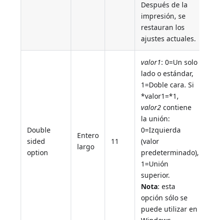
Después de la
impresión, se
restauran los
ajustes actuales.
valor1
: 0=Un solo
lado o estándar,
1=Doble cara. Si
*valor1=*1,
valor2
contiene
la unión:
Double
0=Izquierda
Entero
sided
11
(valor
largo
option
predeterminado),
1=Unión
superior.
Nota
: esta
opción sólo se
puede utilizar en