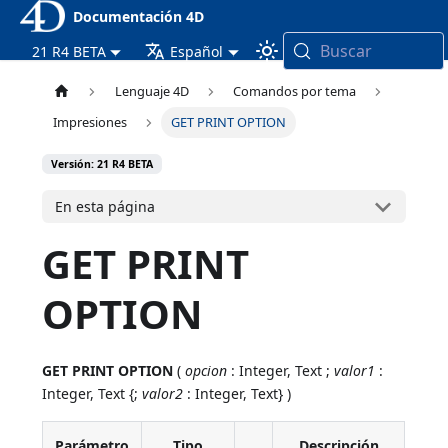
Documentación 4D
Buscar
21 R4 BETA
Español
Lenguaje 4D
Comandos por tema
Impresiones
GET PRINT OPTION
Versión: 21 R4 BETA
En esta página
GET PRINT
OPTION
GET PRINT OPTION
(
opcion
: Integer, Text ;
valor1
:
Integer, Text {;
valor2
: Integer, Text} )
Parámetro
Tipo
Descripción