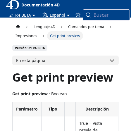
Documentación 4D
Buscar
21 R4 BETA
Español
Lenguaje 4D
Comandos por tema
Impresiones
Get print preview
Versión: 21 R4 BETA
En esta página
Get print preview
Get print preview
: Boolean
Parámetro
Tipo
Descripción
True = Vista
previa de