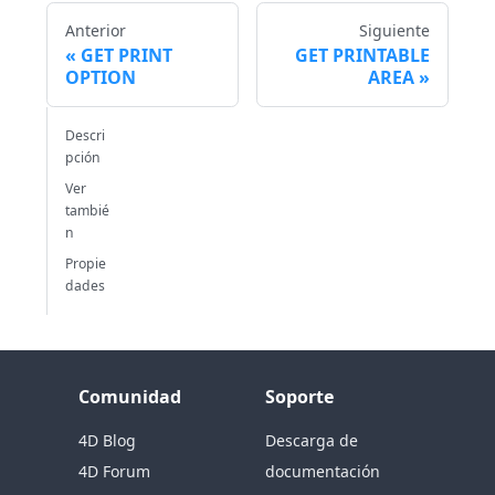
Anterior
Siguiente
GET PRINT
GET PRINTABLE
OPTION
AREA
Descri
pción
Ver
tambié
n
Propie
dades
Comunidad
Soporte
4D Blog
Descarga de
4D Forum
documentación