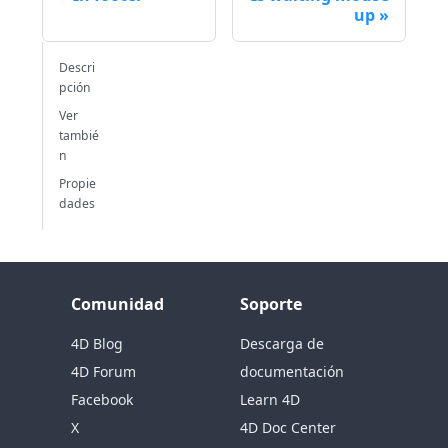
up
Descri
pción
Ver
tambié
n
Propie
dades
Comunidad
Soporte
4D Blog
Descarga de
4D Forum
documentación
Facebook
Learn 4D
X
4D Doc Center