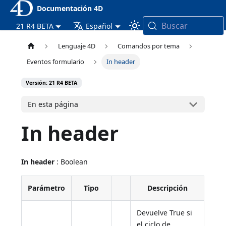
Documentación 4D
Buscar
21 R4 BETA
Español
Lenguaje 4D
Comandos por tema
Eventos formulario
In header
Versión: 21 R4 BETA
En esta página
In header
In header
: Boolean
Parámetro
Tipo
Descripción
Devuelve True si
el ciclo de