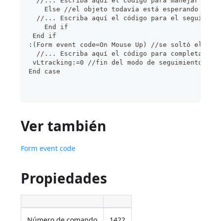
  //... Escriba aquí el código para manejar o ca
    Else //el objeto todavía está esperando un r
  //... Escriba aquí el código para el seguimien
    End if
 End if
:(Form event code=On Mouse Up) //se soltó el bot
  //... Escriba aquí el código para completar la
 vLtracking:=0 //fin del modo de seguimiento
End case
Ver también
Form event code
Propiedades
Número de comando
1422