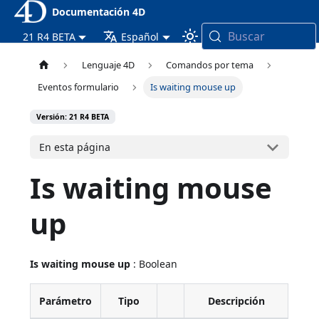
Documentación 4D
Buscar
21 R4 BETA
Español
Lenguaje 4D
Comandos por tema
Eventos formulario
Is waiting mouse up
Versión: 21 R4 BETA
En esta página
Is waiting mouse
up
Is waiting mouse up
: Boolean
Parámetro
Tipo
Descripción