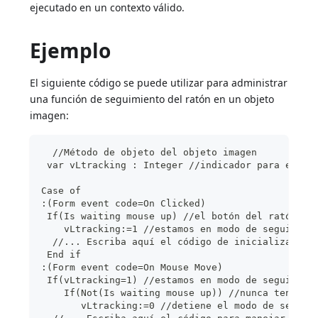
ejecutado en un contexto válido.
Ejemplo
El siguiente código se puede utilizar para administrar
una función de seguimiento del ratón en un objeto
imagen:
  //Método de objeto del objeto imagen
 var vLtracking : Integer //indicador para el mo
Case of
:(Form event code=On Clicked)
 If(Is waiting mouse up) //el botón del ratón aú
    vLtracking:=1 //estamos en modo de seguimien
  //... Escriba aquí el código de inicialización
 End if
:(Form event code=On Mouse Move)
 If(vLtracking=1) //estamos en modo de seguimien
    If(Not(Is waiting mouse up)) //nunca tendrem
       vLtracking:=0 //detiene el modo de seguim