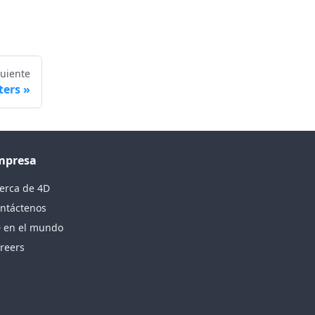
guiente
ters
mpresa
erca de 4D
ntáctenos
 en el mundo
reers