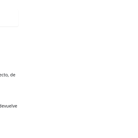
ecto, de
devuelve