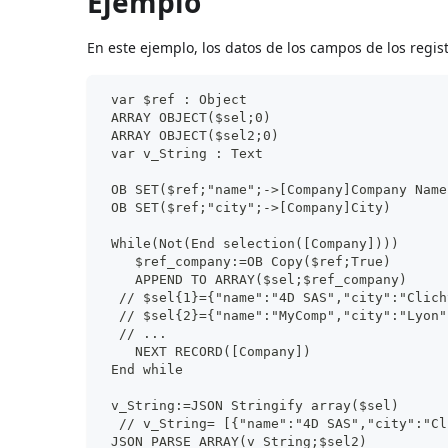
Ejemplo
En este ejemplo, los datos de los campos de los regist
 var $ref : Object
 ARRAY OBJECT($sel;0)
 ARRAY OBJECT($sel2;0)
 var v_String : Text
 OB SET($ref;"name";->[Company]Company Name
 OB SET($ref;"city";->[Company]City)
 While(Not(End selection([Company])))
    $ref_company:=OB Copy($ref;True)
    APPEND TO ARRAY($sel;$ref_company)
  // $sel{1}={"name":"4D SAS","city":"Clich
  // $sel{2}={"name":"MyComp","city":"Lyon"
  // ...
    NEXT RECORD([Company])
 End while
 v_String:=JSON Stringify array($sel)
  // v_String= [{"name":"4D SAS","city":"Cl
 JSON PARSE ARRAY(v_String;$sel2)