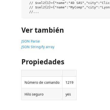
  // $sel2{1}={"name":"4D SAS","city":"Clic
  // $sel2{2}={"name":"MyComp","city":"Lyon
  //...
Ver también
JSON Parse
JSON Stringify array
Propiedades
Número de comando
1219
Hilo seguro
yes