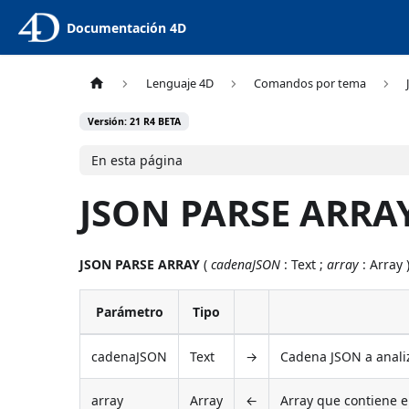
Documentación 4D
Lenguaje 4D
Comandos por tema
Versión: 21 R4 BETA
En esta página
JSON PARSE ARRA
JSON PARSE ARRAY
(
cadenaJSON
: Text ;
array
: Array 
Parámetro
Tipo
cadenaJSON
Text
→
Cadena JSON a anali
array
Array
←
Array que contiene e