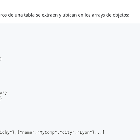
ros de una tabla se extraen y ubican en los arrays de objetos:
)
y"}
}
ichy"},{"name":"MyComp","city":"Lyon"}...]